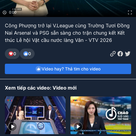
Bóng đá
0:00
Công Phượng trở lại V.League cùng Trường Tươi Đồng
Thể thao Điện tử
Nai Arsenal và PSG sẵn sàng cho trận chung kết Kết
thúc Lễ hội Vật cầu nước làng Vân - VTV 2026
Các môn khác
0
0
VIDEO
Video hay? Thả tim cho video
Bên lề
Xem tiếp các video: Video mới