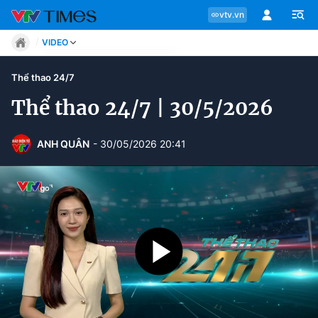
vtv.vn
VIDEO
Tin tức
Thể thao 24/7
Move
Phong cách
Thể thao 24/7 | 30/5/2026
Chuyên mục
Chân dung
Sự kiện
Tin tức
ANH QUÂN
- 30/05/2026 20:41
Bóng đá
Thể thao điện tử
Move
Các môn khác
Video
Phong cách
Bên lề
Chân dung
Sự kiện