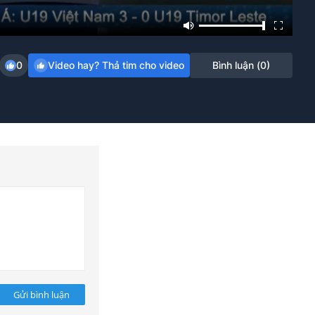
0
Video hay? Thả tim cho video
Bình luận (
0
)
Gửi bình luận