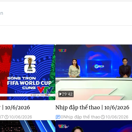
ận
29:42
 | 10/6/2026
Nhịp đập thể thao | 10/6/2026
/7
Nhịp đập thể thao
10/06/2026
0
10/06/2026