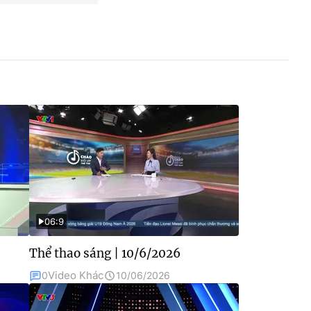
06:9
Thể thao sáng | 10/6/2026
Video Khác
0
10/06/2026