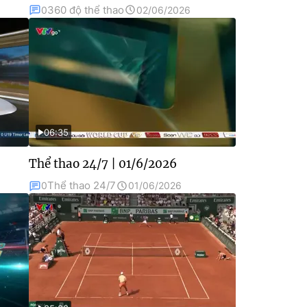
360 độ thể thao
0
02/06/2026
06:35
Thể thao 24/7 | 01/6/2026
Thể thao 24/7
0
01/06/2026