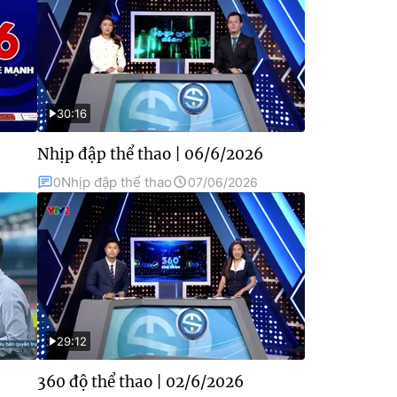
30:16
Nhịp đập thể thao | 06/6/2026
Nhịp đập thể thao
0
07/06/2026
29:12
360 độ thể thao | 02/6/2026