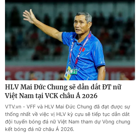
HLV Mai Đức Chung sẽ dẫn dắt ĐT nữ
Việt Nam tại VCK châu Á 2026
VTV.vn - VFF và HLV Mai Đức Chung đã đạt được sự
thống nhất về việc vị HLV kỳ cựu sẽ tiếp tục dẫn dắt
đội tuyển bóng đá nữ Việt Nam tham dự Vòng chung
kết bóng đá nữ châu Á 2026.