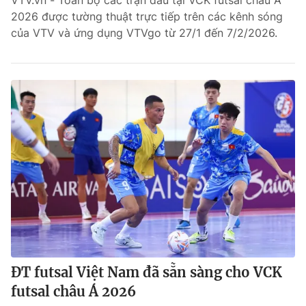
VTV.vn - Toàn bộ các trận đấu tại VCK futsal châu Á
2026 được tường thuật trực tiếp trên các kênh sóng
Bóng đá
của VTV và ứng dụng VTVgo từ 27/1 đến 7/2/2026.
Thể thao Điện tử
Các môn khác
VIDEO
Bên lề
ĐT futsal Việt Nam đã sẵn sàng cho VCK
futsal châu Á 2026