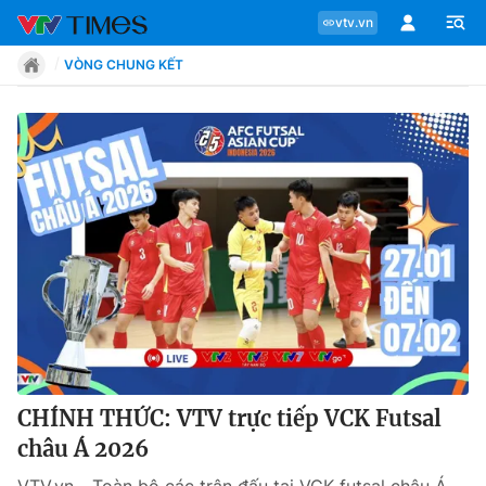
vtv.vn
VÒNG CHUNG KẾT
Chuyên mục
Tin tức
Move
Phong cách
Chân dung
CHÍNH THỨC: VTV trực tiếp VCK Futsal
châu Á 2026
Sự kiện