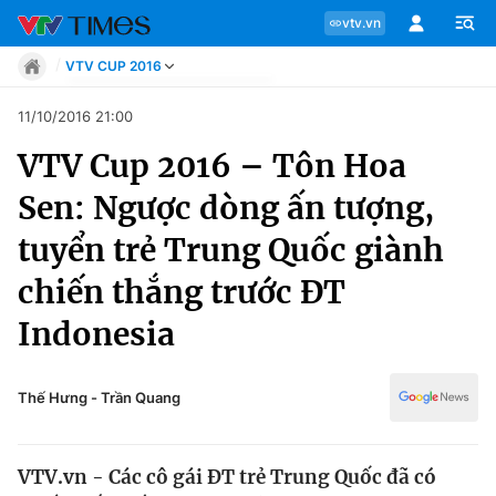
vtv.vn
VTV CUP 2016
Tin tức
11/10/2016 21:00
Move
VTV Cup 2016 – Tôn Hoa
Phong cách
Chuyên mục
Chân dung
Sen: Ngược dòng ấn tượng,
Sự kiện
Tin tức
tuyển trẻ Trung Quốc giành
Bóng đá
Thể thao điện tử
chiến thắng trước ĐT
Move
Các môn khác
Indonesia
Video
Phong cách
Bên lề
Thế Hưng - Trần Quang
Chân dung
VTV.vn - Các cô gái ĐT trẻ Trung Quốc đã có
Sự kiện