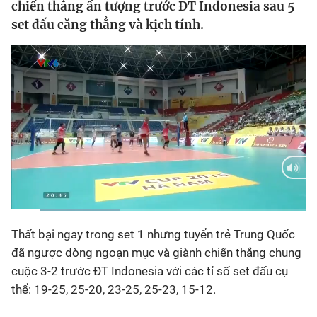
chiến thắng ấn tượng trước ĐT Indonesia sau 5
set đấu căng thẳng và kịch tính.
Bóng đá
Thể thao Điện tử
Các môn khác
VIDEO
Bên lề
Current
0:11
/
Duration
1:53
Thất bại ngay trong set 1 nhưng tuyển trẻ Trung Quốc
Time
đã ngược dòng ngoạn mục và giành chiến thắng chung
cuộc 3-2 trước ĐT Indonesia với các tỉ số set đấu cụ
thể: 19-25, 25-20, 23-25, 25-23, 15-12.