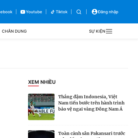
cebook
Youtube
Tiktok
Đăng nhập
CHÂN DUNG
SỰ KIỆN
g
Sự kiện
Bên lề
XEM NHIỀU
Thắng đậm Indonesia, Việt
Nam tiến bước trên hành trình
bảo vệ ngai vàng Đông Nam Á
Toàn cảnh sân Pakansari trước