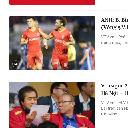
ẢNH: B. Bì
(Vòng 5 V.
VTV.vn - Phải
dòng ngoạn m
V.League 2
Hà Nội – H
VTV.vn - HLV 
Lai trên sân 
Chí Minh.