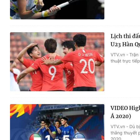
Lịch thi đ
U23 Hàn Q
VTV.vn - Trận
thuật trực ti
VIDEO High
Á 2020)
VTV.vn - Dù b
thắng thuyết 
2020.