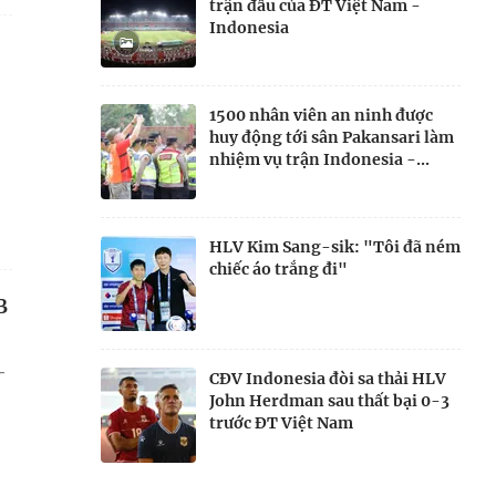
trận đấu của ĐT Việt Nam -
Indonesia
1500 nhân viên an ninh được
huy động tới sân Pakansari làm
nhiệm vụ trận Indonesia -...
HLV Kim Sang-sik: "Tôi đã ném
chiếc áo trắng đi"
B
–
CĐV Indonesia đòi sa thải HLV
John Herdman sau thất bại 0-3
trước ĐT Việt Nam