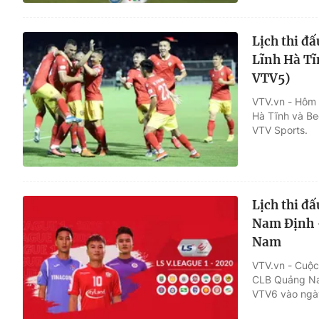
Lịch thi đ
Lĩnh Hà Tĩ
VTV5)
VTV.vn - Hôm 
Hà Tĩnh và B
VTV Sports.
Lịch thi đ
Nam Định 
Nam
VTV.vn - Cuộc
CLB Quảng Nam
VTV6 vào ngày