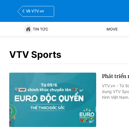
Về VTV.vn
TIN TỨC
MOVE
Tin tức
Move
VTV Sports
Bóng đá
Thể thao Điện tử
Phát triển
VTV.vn - Từ 9
dụng VTV Spor
hình Việt Nam