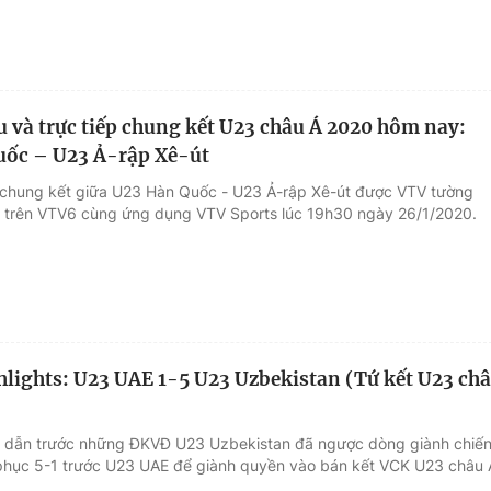
ấu và trực tiếp chung kết U23 châu Á 2020 hôm nay:
uốc – U23 Ả-rập Xê-út
 chung kết giữa U23 Hàn Quốc - U23 Ả-rập Xê-út được VTV tường
ếp trên VTV6 cùng ứng dụng VTV Sports lúc 19h30 ngày 26/1/2020.
lights: U23 UAE 1-5 U23 Uzbekistan (Tứ kết U23 ch
ị dẫn trước những ĐKVĐ U23 Uzbekistan đã ngược dòng giành chiế
phục 5-1 trước U23 UAE để giành quyền vào bán kết VCK U23 châu 