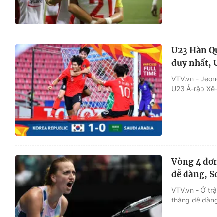
U23 Hàn Q
duy nhất, 
VTV.vn - Jeon
U23 Ả-rập Xê-
Vòng 4 đơn
dễ dàng, S
VTV.vn - Ở tr
thắng dễ dàng 