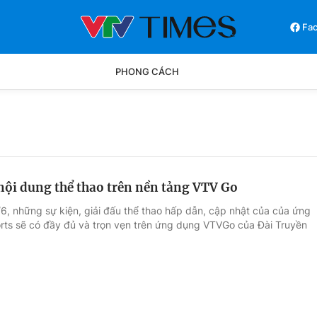
Fa
PHONG CÁCH
Phong cách
Chân dun
Các môn khác
Video
 nội dung thể thao trên nền tảng VTV Go
/6, những sự kiện, giải đấu thể thao hấp dẫn, cập nhật của của ứng
ts sẽ có đầy đủ và trọn vẹn trên ứng dụng VTVGo của Đài Truyền
.