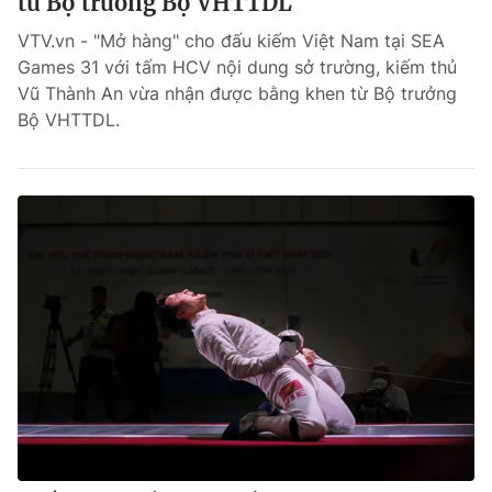
từ Bộ trưởng Bộ VHTTDL
VTV.vn - "Mở hàng" cho đấu kiếm Việt Nam tại SEA
Games 31 với tấm HCV nội dung sở trường, kiếm thủ
Vũ Thành An vừa nhận được bằng khen từ Bộ trưởng
Bộ VHTTDL.