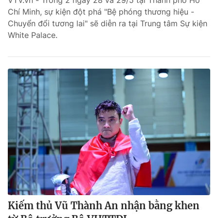
VTV.vn - Trong 2 ngày 28 và 29/5 tại Thành phố Hồ
Chí Minh, sự kiện đột phá "Bệ phóng thương hiệu -
Bóng đá
Chuyển đổi tương lai" sẽ diễn ra tại Trung tâm Sự kiện
White Palace.
Thể thao Điện tử
Các môn khác
VIDEO
Bên lề
Kiếm thủ Vũ Thành An nhận bằng khen