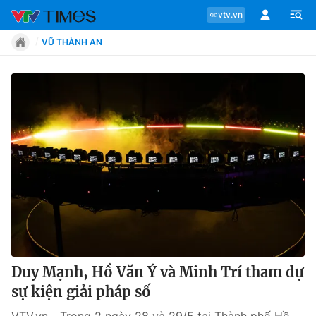
vtv.vn
VŨ THÀNH AN
Chuyên mục
Tin tức
Move
Phong cách
Chân dung
Duy Mạnh, Hồ Văn Ý và Minh Trí tham dự
sự kiện giải pháp số
Sự kiện