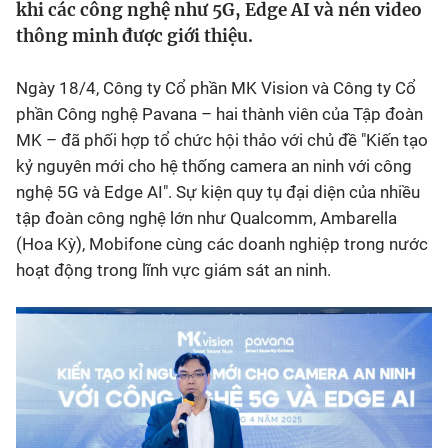
khi các công nghệ như 5G, Edge AI và nén video
thông minh được giới thiệu.
Bóng đá
Ngày 18/4, Công ty Cổ phần MK Vision và Công ty Cổ
Thể thao Điện tử
phần Công nghệ Pavana – hai thành viên của Tập đoàn
MK – đã phối hợp tổ chức hội thảo với chủ đề "Kiến tạo
Các môn khác
kỷ nguyên mới cho hệ thống camera an ninh với công
nghệ 5G và Edge AI". Sự kiện quy tụ đại diện của nhiều
VIDEO
tập đoàn công nghệ lớn như Qualcomm, Ambarella
(Hoa Kỳ), Mobifone cùng các doanh nghiệp trong nước
hoạt động trong lĩnh vực giám sát an ninh.
Bên lề