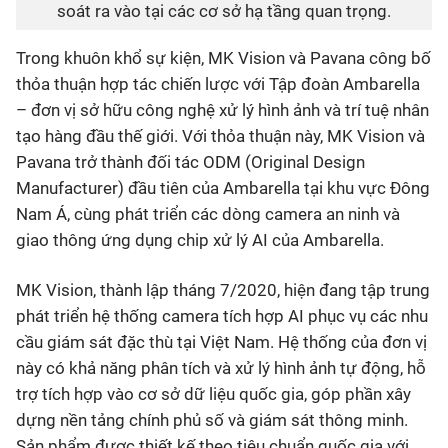
soát ra vào tại các cơ sở hạ tầng quan trọng.
Trong khuôn khổ sự kiện, MK Vision và Pavana công bố
thỏa thuận hợp tác chiến lược với Tập đoàn Ambarella
– đơn vị sở hữu công nghệ xử lý hình ảnh và trí tuệ nhân
tạo hàng đầu thế giới. Với thỏa thuận này, MK Vision và
Pavana trở thành đối tác ODM (Original Design
Manufacturer) đầu tiên của Ambarella tại khu vực Đông
Nam Á, cùng phát triển các dòng camera an ninh và
giao thông ứng dụng chip xử lý AI của Ambarella.
MK Vision, thành lập tháng 7/2020, hiện đang tập trung
phát triển hệ thống camera tích hợp AI phục vụ các nhu
cầu giám sát đặc thù tại Việt Nam. Hệ thống của đơn vị
này có khả năng phân tích và xử lý hình ảnh tự động, hỗ
trợ tích hợp vào cơ sở dữ liệu quốc gia, góp phần xây
dựng nền tảng chính phủ số và giám sát thông minh.
Sản phẩm được thiết kế theo tiêu chuẩn quốc gia với