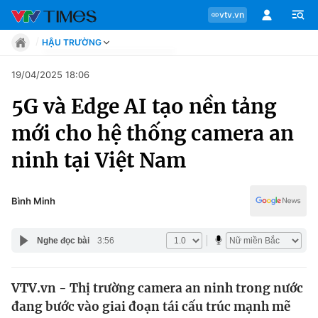
vtv.vn
HẬU TRƯỜNG
Tin tức
19/04/2025 18:06
Move
5G và Edge AI tạo nền tảng
Phong cách
Chuyên mục
Chân dung
mới cho hệ thống camera an
Sự kiện
Tin tức
ninh tại Việt Nam
Bóng đá
Thể thao điện tử
Move
Các môn khác
Bình Minh
Video
Phong cách
Bên lề
Nghe đọc bài
3:56
Chân dung
VTV.vn - Thị trường camera an ninh trong nước
đang bước vào giai đoạn tái cấu trúc mạnh mẽ
Sự kiện