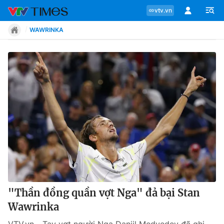
vtv.vn
WAWRINKA
Chuyên mục
Tin tức
Move
Phong cách
Chân dung
"Thần đồng quần vợt Nga" đả bại Stan
Wawrinka
Sự kiện