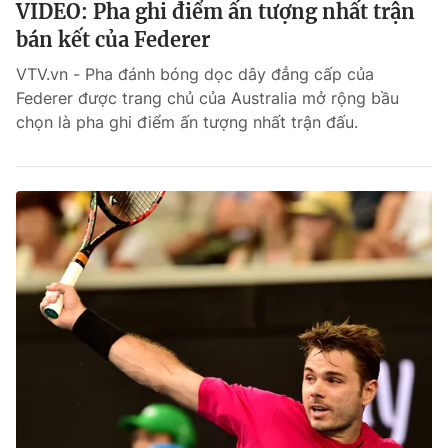
VIDEO: Pha ghi điểm ấn tượng nhất trận
bán kết của Federer
VTV.vn - Pha đánh bóng dọc dây đẳng cấp của
Federer được trang chủ của Australia mở rộng bầu
chọn là pha ghi điểm ấn tượng nhất trận đấu.
® Cấm sao chép dưới mọi hình thức nếu không có sự chấp
thuận bằng văn bản. Ghi rõ nguồn VTV.vn khi phát hành lại
thông tin từ website này.