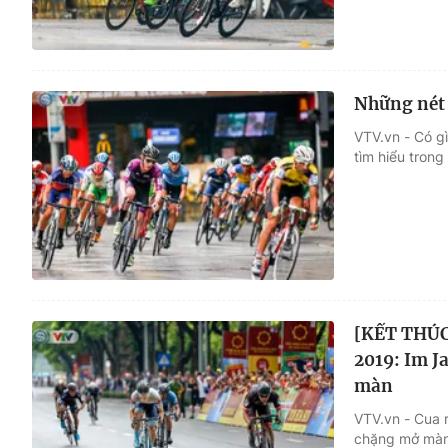
Những nét 
VTV.vn - Có g
tìm hiểu trong
[KẾT THÚC]
2019: Im J
màn
VTV.vn - Cua r
chặng mở màn 