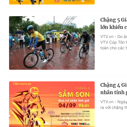
Chặng 5 Gi
lớn khiến 
VTV.vn - Do ả
VTV Cúp Tôn 
toàn cho các 
Chặng 4 Gi
nhân tính 
VTV.vn - Ngày
ra với chặng t