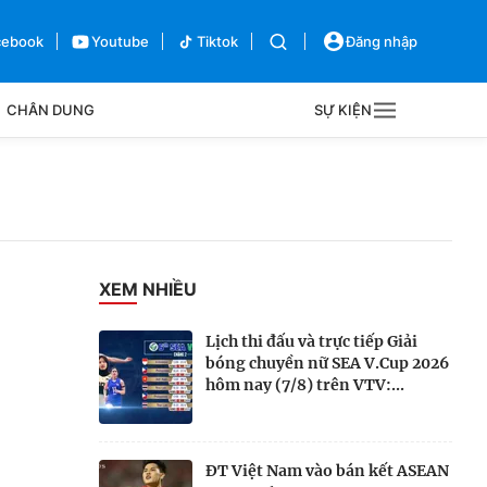
cebook
Youtube
Tiktok
Đăng nhập
CHÂN DUNG
SỰ KIỆN
g
Sự kiện
Bên lề
XEM NHIỀU
Lịch thi đấu và trực tiếp Giải
bóng chuyền nữ SEA V.Cup 2026
hôm nay (7/8) trên VTV:...
ĐT Việt Nam vào bán kết ASEAN