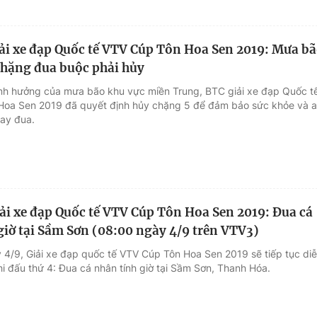
ải xe đạp Quốc tế VTV Cúp Tôn Hoa Sen 2019: Mưa b
chặng đua buộc phải hủy
nh hưởng của mưa bão khu vực miền Trung, BTC giải xe đạp Quốc t
Hoa Sen 2019 đã quyết định hủy chặng 5 để đảm bảo sức khỏe và 
tay đua.
ải xe đạp Quốc tế VTV Cúp Tôn Hoa Sen 2019: Đua cá
giờ tại Sầm Sơn (08:00 ngày 4/9 trên VTV3)
 4/9, Giải xe đạp quốc tế VTV Cúp Tôn Hoa Sen 2019 sẽ tiếp tục di
hi đấu thứ 4: Đua cá nhân tính giờ tại Sầm Sơn, Thanh Hóa.