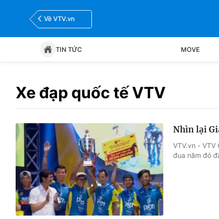
Về VTV.vn
TIN TỨC
MOVE
Tin tức
Move
Xe đạp quốc tế VTV
Bóng đá
Thể thao Điện tử
Nhìn lại G
VTV.vn - VTV 
đua năm đó đã