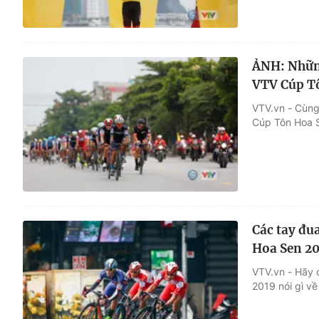
ẢNH: Những
VTV Cúp T
VTV.vn - Cùng
Cúp Tôn Hoa S
Các tay đu
Hoa Sen 2
VTV.vn - Hãy 
2019 nói gì về