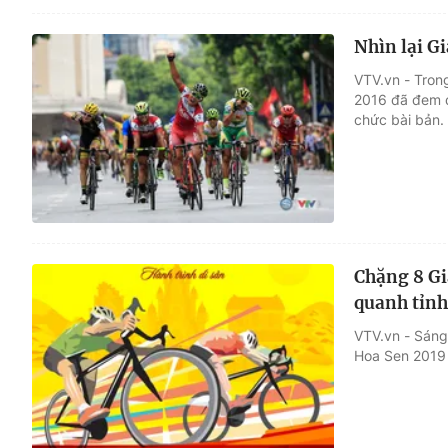
Nhìn lại G
VTV.vn - Tron
2016 đã đem đ
chức bài bản.
Chặng 8 Gi
quanh tỉn
VTV.vn - Sáng
Hoa Sen 2019 