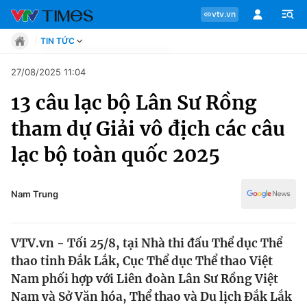
vtv.vn
TIN TỨC
Tin tức
27/08/2025 11:04
Move
13 câu lạc bộ Lân Sư Rồng
Phong cách
Chuyên mục
Chân dung
tham dự Giải vô địch các câu
Sự kiện
Tin tức
lạc bộ toàn quốc 2025
Bóng đá
Thể thao điện tử
Move
Các môn khác
Nam Trung
Video
Phong cách
Bên lề
VTV.vn - Tối 25/8, tại Nhà thi đấu Thể dục Thể
Chân dung
thao tỉnh Đắk Lắk, Cục Thể dục Thể thao Việt
Nam phối hợp với Liên đoàn Lân Sư Rồng Việt
Nam và Sở Văn hóa, Thể thao và Du lịch Đắk Lắk
Sự kiện