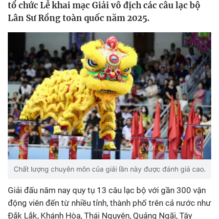
tổ chức Lễ khai mạc Giải vô địch các câu lạc bộ
Lân Sư Rồng toàn quốc năm 2025.
Bóng đá
Thể thao Điện tử
Các môn khác
VIDEO
Bên lề
Chất lượng chuyên môn của giải lần này được đánh giá cao.
Giải đấu năm nay quy tụ 13 câu lạc bộ với gần 300 vận
động viên đến từ nhiều tỉnh, thành phố trên cả nước như
Đắk Lắk, Khánh Hòa, Thái Nguyên, Quảng Ngãi, Tây