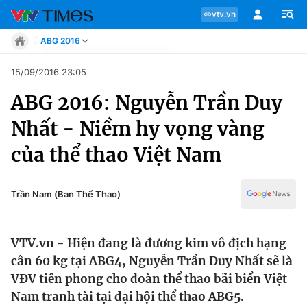
vtv.vn
ABG 2016
Tin tức
15/09/2016 23:05
Move
ABG 2016: Nguyễn Trần Duy
Phong cách
Chuyên mục
Chân dung
Nhất - Niềm hy vọng vàng
Sự kiện
Tin tức
của thể thao Việt Nam
Bóng đá
Thể thao điện tử
Move
Các môn khác
Trần Nam (Ban Thể Thao)
Video
Phong cách
Bên lề
VTV.vn - Hiện đang là đương kim vô địch hạng
Chân dung
cân 60 kg tại ABG4, Nguyễn Trần Duy Nhất sẽ là
VĐV tiên phong cho đoàn thể thao bãi biển Việt
Nam tranh tài tại đại hội thể thao ABG5.
Sự kiện