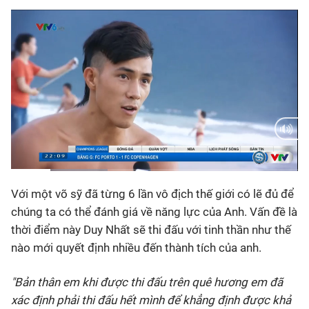
Bóng đá
Thể thao Điện tử
Các môn khác
VIDEO
Current
0:15
/
Duration
1:46
Bên lề
Với một võ sỹ đã từng 6 lần vô địch thế giới có lẽ đủ để
Time
chúng ta có thể đánh giá về năng lực của Anh. Vấn đề là
thời điểm này Duy Nhất sẽ thi đấu với tinh thần như thế
nào mới quyết định nhiều đến thành tích của anh.
"Bản thân em khi được thi đấu trên quê hương em đã
xác định phải thi đấu hết mình để khẳng định được khả