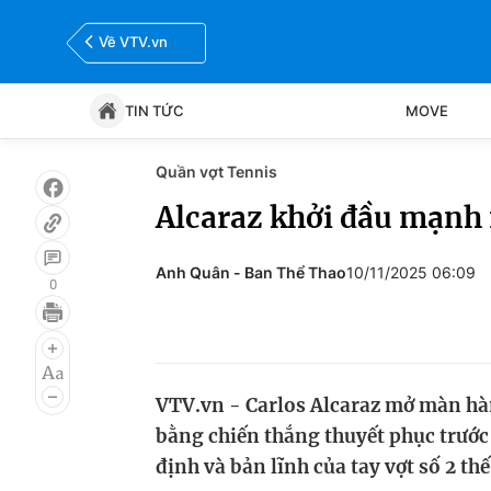
Về VTV.vn
TIN TỨC
MOVE
Quần vợt Tennis
Tin tức
Move
Alcaraz khởi đầu mạnh 
Bóng đá
Thể thao Điện tử
Anh Quân - Ban Thể Thao
10/11/2025 06:09
0
VTV.vn - Carlos Alcaraz mở màn hàn
bằng chiến thắng thuyết phục trướ
định và bản lĩnh của tay vợt số 2 thế