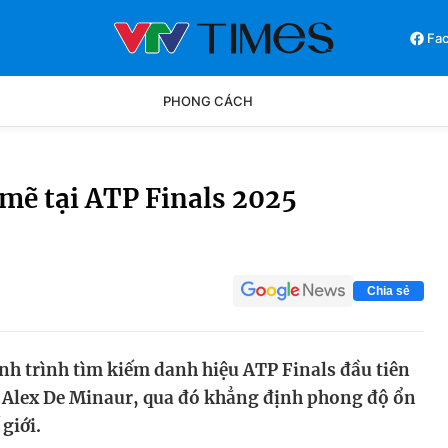
Fa
PHONG CÁCH
Phong cách
Chân dun
mẽ tại ATP Finals 2025
Các môn khác
Video
Chia sẻ
h trình tìm kiếm danh hiệu ATP Finals đầu tiên
c Alex De Minaur, qua đó khẳng định phong độ ổn
 giới.