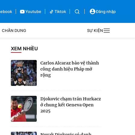
cebook
Youtube
Tiktok
Đăng nhập
CHÂN DUNG
SỰ KIỆN
g
XEM NHIỀU
Sự kiện
Carlos Alcaraz bảo vệ thành
công danh hiệu Pháp mở
Bên lề
rộng
Djokovic chạm trán Hurkacz
ở chung kết Geneva Open
2025
Novak Djokovic có danh