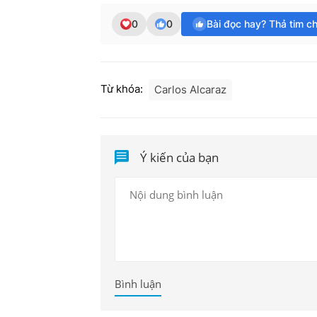
0
0
Bài đọc hay? Thả tim c
Từ khóa:
Carlos Alcaraz
Ý kiến của bạn
Bình luận