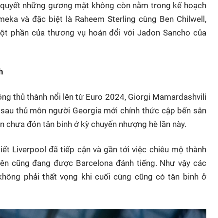
ải quyết những gương mặt không còn nằm trong kế hoạch
eka và đặc biệt là Raheem Sterling cùng Ben Chilwell,
t phần của thương vụ hoán đổi với Jadon Sancho của
h
ng thủ thành nổi lên từ Euro 2024, Giorgi Mamardashvili
i sau thủ môn người Georgia mới chính thức cập bến sân
ẫn chưa đón tân binh ở kỳ chuyển nhượng hè lần này.
ết Liverpool đã tiếp cận và gần tới việc chiêu mộ thành
 tên cũng đang được Barcelona đánh tiếng. Như vậy các
hông phải thất vọng khi cuối cùng cũng có tân binh ở