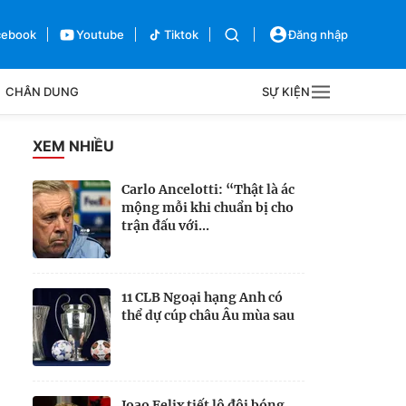
cebook
Youtube
Tiktok
Đăng nhập
CHÂN DUNG
SỰ KIỆN
g
XEM NHIỀU
Sự kiện
Carlo Ancelotti: “Thật là ác
mộng mỗi khi chuẩn bị cho
Bên lề
trận đấu với...
11 CLB Ngoại hạng Anh có
thể dự cúp châu Âu mùa sau
Joao Felix tiết lộ đội bóng