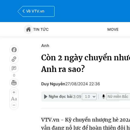
Về VTV.vn
TIN TỨC
MOVE
Anh
Tin tức
Move
Còn 2 ngày chuyển nhượ
Anh ra sao?
Bóng đá
Thể thao Điện tử
0
Duy Nguyễn
27/08/2024 22:36
3:09
Nghe đọc bài
VTV.vn - Kỳ chuyển nhượng hè 2024
vẫn đang nỗ lực để hoàn thiện đội h