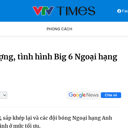
Fa
PHONG CÁCH
Phong cách
Chân dun
ng, tình hình Big 6 Ngoại hạng
Các môn khác
Video
Chia sẻ
 sắp khép lại và các đội bóng Ngoại hạng Anh
ình ở mức tối ưu.