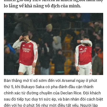
lo lắng về khả năng vô địch của mình.
Bóng đá
Thể thao Điện tử
Các môn khác
VIDEO
Bên lề
Bàn thắng mở tỉ số sớm đến với Arsenal ngay ở phút
thứ 5, khi Bukayo Saka có pha đánh đầu cận thành
chính xác từ đường chuyền của Declan Rice. Đội khách
sau đó tiếp tục duy trì sức ép, và bàn nhân đôi cách biệt
đến với họ ở phút 56 như một điều tất yếu. Người lập