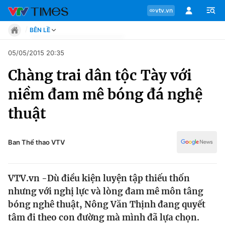
vtv.vn
BÊN LỀ
Tin tức
05/05/2015 20:35
Move
Chàng trai dân tộc Tày với
Phong cách
Chuyên mục
Chân dung
niềm đam mê bóng đá nghệ
Sự kiện
Tin tức
thuật
Bóng đá
Thể thao điện tử
Move
Các môn khác
Ban Thể thao VTV
Video
Phong cách
Bên lề
VTV.vn -Dù điều kiện luyện tập thiếu thốn
Chân dung
nhưng với nghị lực và lòng đam mê môn tâng
bóng nghê thuật, Nông Văn Thịnh đang quyết
tâm đi theo con đường mà mình đã lựa chọn.
Sự kiện