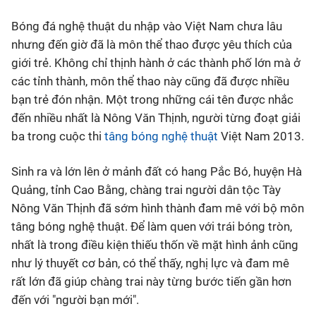
Bóng đá nghệ thuật du nhập vào Việt Nam chưa lâu
Bóng đá
nhưng đến giờ đã là môn thể thao được yêu thích của
giới trẻ. Không chỉ thịnh hành ở các thành phố lớn mà ở
Thể thao Điện tử
các tỉnh thành, môn thể thao này cũng đã được nhiều
bạn trẻ đón nhận. Một trong những cái tên được nhắc
Các môn khác
đến nhiều nhất là Nông Văn Thịnh, người từng đoạt giải
ba trong cuộc thi
tâng bóng nghệ thuật
Việt Nam 2013.
VIDEO
Sinh ra và lớn lên ở mảnh đất có hang Pắc Bó, huyện Hà
Quảng, tỉnh Cao Bằng, chàng trai người dân tộc Tày
Bên lề
Nông Văn Thịnh đã sớm hình thành đam mê với bộ môn
tâng bóng nghệ thuật. Để làm quen với trái bóng tròn,
nhất là trong điều kiện thiếu thốn về mặt hình ảnh cũng
như lý thuyết cơ bản, có thể thấy, nghị lực và đam mê
rất lớn đã giúp chàng trai này từng bước tiến gần hơn
đến với "người bạn mới".