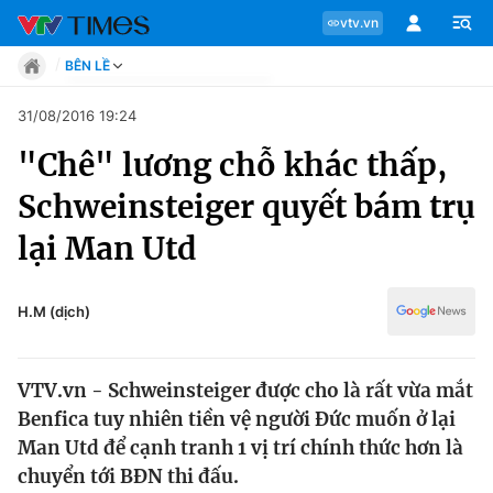
vtv.vn
BÊN LỀ
Tin tức
31/08/2016 19:24
Move
"Chê" lương chỗ khác thấp,
Phong cách
Chuyên mục
Chân dung
Schweinsteiger quyết bám trụ
Sự kiện
Tin tức
lại Man Utd
Bóng đá
Thể thao điện tử
Move
Các môn khác
H.M (dịch)
Video
Phong cách
Bên lề
VTV.vn - Schweinsteiger được cho là rất vừa mắt
Chân dung
Benfica tuy nhiên tiền vệ người Đức muốn ở lại
Man Utd để cạnh tranh 1 vị trí chính thức hơn là
chuyển tới BĐN thi đấu.
Sự kiện