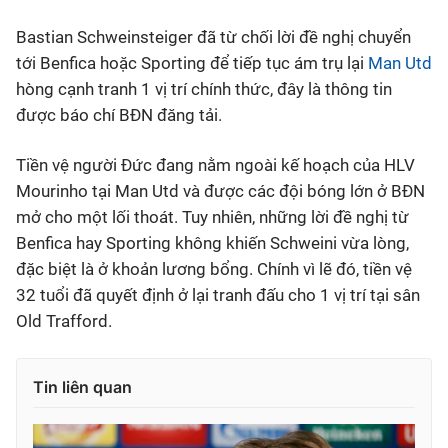
Bastian Schweinsteiger đã từ chối lời đề nghị chuyển
Bóng đá
tới Benfica hoặc Sporting để tiếp tục ám trụ lại
Man Utd
hòng cạnh tranh 1 vị trí chính thức, đây là thông tin
Thể thao Điện tử
được báo chí BĐN đăng tải.
Các môn khác
Tiền vệ người Đức đang nằm ngoài kế hoạch của HLV
Mourinho tại Man Utd và được các đội bóng lớn ở BĐN
VIDEO
mở cho một lối thoát. Tuy nhiên, những lời đề nghị từ
Benfica hay Sporting không khiến Schweini vừa lòng,
đặc biệt là ở khoản lương bổng. Chính vì lẽ đó, tiền vệ
Bên lề
32 tuổi đã quyết định ở lại tranh đấu cho 1 vị trí tại sân
Old Trafford.
Tin liên quan