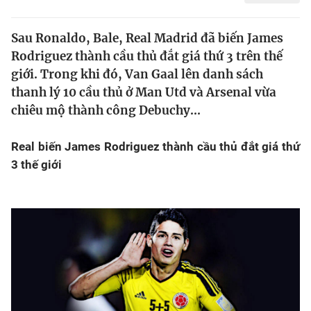
Chân dung
Sau Ronaldo, Bale, Real Madrid đã biến James
Rodriguez thành cầu thủ đắt giá thứ 3 trên thế
Sự kiện
giới. Trong khi đó, Van Gaal lên danh sách
thanh lý 10 cầu thủ ở Man Utd và Arsenal vừa
Bóng đá
chiêu mộ thành công Debuchy...
Thể thao Điện tử
Real biến James Rodriguez thành cầu thủ đắt giá thứ
3 thế giới
Các môn khác
VIDEO
Bên lề