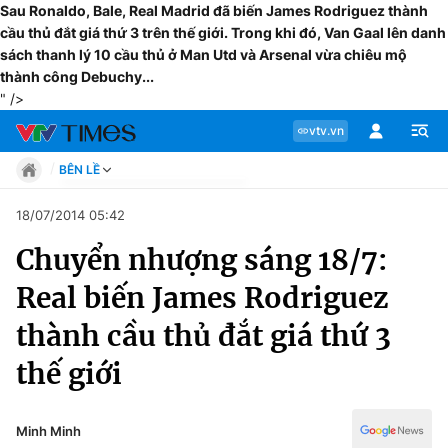
Sau Ronaldo, Bale, Real Madrid đã biến James Rodriguez thành
cầu thủ đắt giá thứ 3 trên thế giới. Trong khi đó, Van Gaal lên danh
sách thanh lý 10 cầu thủ ở Man Utd và Arsenal vừa chiêu mộ
thành công Debuchy...
" />
vtv.vn
BÊN LỀ
Tin tức
18/07/2014 05:42
Move
Chuyển nhượng sáng 18/7:
Phong cách
Chuyên mục
Chân dung
Real biến James Rodriguez
Sự kiện
Tin tức
thành cầu thủ đắt giá thứ 3
Bóng đá
Thể thao điện tử
thế giới
Move
Các môn khác
Video
Phong cách
Minh Minh
Bên lề