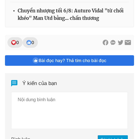
Chuyển nhượng tối 6/8: Auturo Vidal "từ chối
khéo" Man Utd bằng... chấn thương
0
0
Bài đọc hay? Thả tim cho bài đọc
Ý kiến của bạn