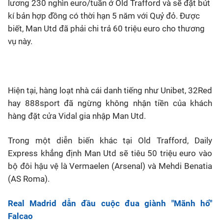
lương 230 nghìn euro/tuần ở Old Trafford và sẽ đặt bút
kí bản hợp đồng có thời hạn 5 năm với Quỷ đỏ. Được
biết, Man Utd đã phải chi trả 60 triệu euro cho thương
vụ này.
Hiện tại, hàng loạt nhà cái danh tiếng như Unibet, 32Red
hay 888sport đã ngừng không nhận tiền của khách
hàng đặt cửa Vidal gia nhập Man Utd.
Trong một diễn biến khác tại Old Trafford, Daily
Express khẳng định Man Utd sẽ tiêu 50 triệu euro vào
bộ đôi hậu vệ là Vermaelen (Arsenal) và Mehdi Benatia
(AS Roma).
Real Madrid dẫn đầu cuộc đua giành "Mãnh hổ"
Falcao