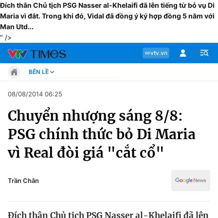
Đích thân Chủ tịch PSG Nasser al-Khelaifi đã lên tiếng từ bỏ vụ Di
Maria vì đắt. Trong khi đó, Vidal đã đồng ý ký hợp đồng 5 năm với
Man Utd...
" />
vtv.vn
BÊN LỀ
Tin tức
08/08/2014 06:25
Move
Chuyển nhượng sáng 8/8:
Phong cách
Chuyên mục
Chân dung
PSG chính thức bỏ Di Maria
Sự kiện
Tin tức
vì Real đòi giá "cắt cổ"
Bóng đá
Thể thao điện tử
Move
Các môn khác
Trần Chân
Video
Phong cách
Bên lề
Đích thân Chủ tịch PSG Nasser al-Khelaifi đã lên