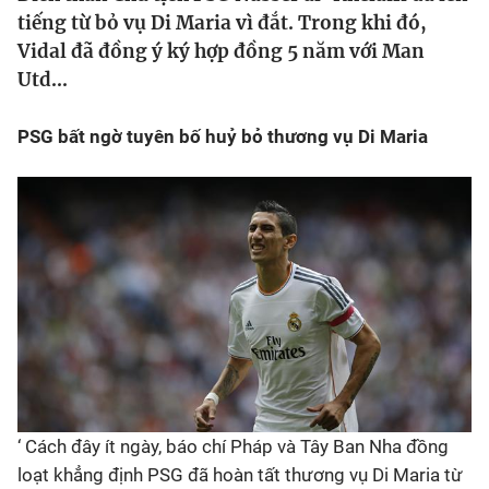
Chân dung
tiếng từ bỏ vụ Di Maria vì đắt. Trong khi đó,
Vidal đã đồng ý ký hợp đồng 5 năm với Man
Utd...
Sự kiện
PSG bất ngờ tuyên bố huỷ bỏ thương vụ Di Maria
Bóng đá
Thể thao Điện tử
Các môn khác
VIDEO
Bên lề
‘ Cách đây ít ngày, báo chí Pháp và Tây Ban Nha đồng
loạt khẳng định PSG đã hoàn tất thương vụ Di Maria từ