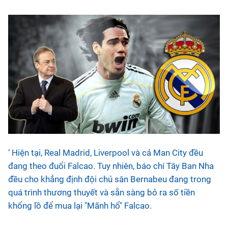
‘ Hiện tại, Real Madrid, Liverpool và cả Man City đều
đang theo đuổi Falcao. Tuy nhiên, báo chí Tây Ban Nha
đều cho khẳng định đội chủ sân Bernabeu đang trong
quá trình thương thuyết và sẵn sàng bỏ ra số tiền
khổng lồ để mua lại "Mãnh hổ" Falcao.