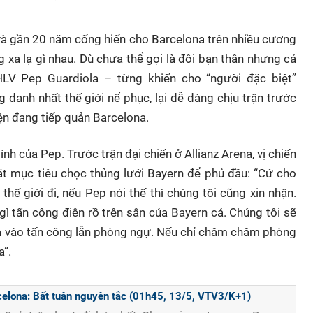
à gần 20 năm cống hiến cho Barcelona trên nhiều cương
g xa lạ gì nhau. Dù chưa thể gọi là đôi bạn thân nhưng cả
LV Pep Guardiola – từng khiến cho “người đặc biệt”
danh nhất thế giới nể phục, lại dễ dàng chịu trận trước
ện đang tiếp quản Barcelona.
nh của Pep. Trước trận đại chiến ở Allianz Arena, vị chiến
ặt mục tiêu chọc thủng lưới Bayern để phủ đầu: “Cứ cho
thế giới đi, nếu Pep nói thế thì chúng tôi cũng xin nhận.
gì tấn công điên rồ trên sân của Bayern cả. Chúng tôi sẽ
cả vào tấn công lẫn phòng ngự. Nếu chỉ chăm chăm phòng
a”.
elona: Bất tuân nguyên tắc (01h45, 13/5, VTV3/K+1)