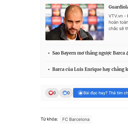
Guardiola
VTV.vn - 
hoàn toàn
chắc sẽ t
Sao Bayern mơ thắng ngược Barca 
Barca của Luis Enrique hay chẳng 
0
0
Bài đọc hay? Thả tim c
Từ khóa:
FC Barcelona