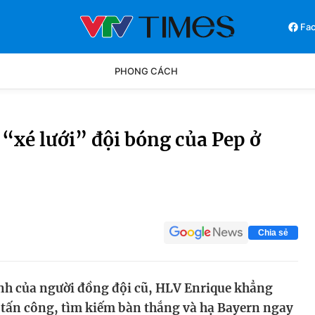
Fa
PHONG CÁCH
Phong cách
Chân dun
“xé lưới” đội bóng của Pep ở
Các môn khác
Video
Chia sẻ
ính của người đồng đội cũ, HLV Enrique khẳng
i tấn công, tìm kiếm bàn thắng và hạ Bayern ngay