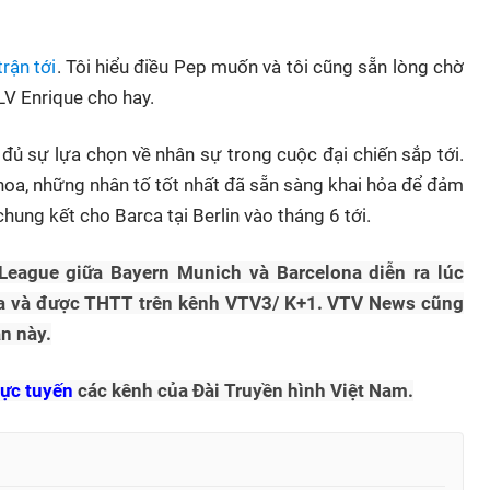
rận tới
. Tôi hiểu điều Pep muốn và tôi cũng sẵn lòng chờ
LV Enrique cho hay.
đủ sự lựa chọn về nhân sự trong cuộc đại chiến sắp tới.
hoa, những nhân tố tốt nhất đã sẵn sàng khai hỏa để đảm
hung kết cho Barca tại Berlin vào tháng 6 tới.
League giữa Bayern Munich và Barcelona diễn ra lúc
na và được THTT trên kênh VTV3/ K+1. VTV News cũng
ẫn này.
rực tuyến
các kênh của Đài Truyền hình Việt Nam.