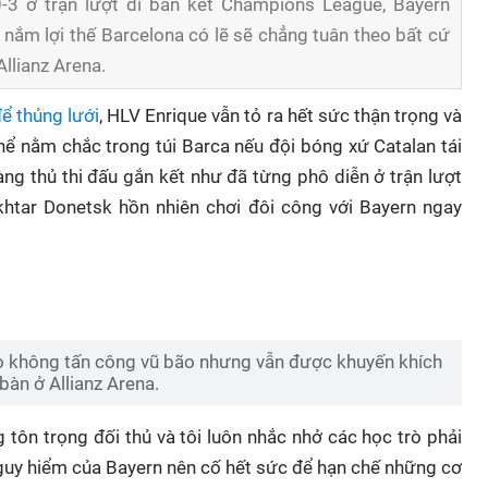
0-3 ở trận lượt đi bán kết Champions League, Bayern
 nắm lợi thế Barcelona có lẽ sẽ chẳng tuân theo bất cứ
Allianz Arena.
ể thủng lưới
, HLV Enrique vẫn tỏ ra hết sức thận trọng và
 thể nằm chắc trong túi Barca nếu đội bóng xứ Catalan tái
àng thủ thi đấu gắn kết như đã từng phô diễn ở trận lượt
khtar Donetsk hồn nhiên chơi đôi công với Bayern ngay
ò không tấn công vũ bão nhưng vẫn được khuyến khích
 bàn ở Allianz Arena.
 tôn trọng đối thủ và tôi luôn nhắc nhở các học trò phải
nguy hiểm của Bayern nên cố hết sức để hạn chế những cơ