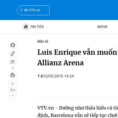
Về VTV.vn
TIN TỨC
MOVE
Bên lề
Tin tức
Move
Luis Enrique vẫn muốn 
Allianz Arena
Bóng đá
Thể thao Điện tử
0
T.K
12/05/2015 14:24
VTV.vn - Dường như thấu hiểu cá t
định, Barcelona vẫn sẽ tiếp tục chơ