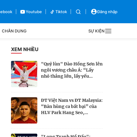
cebook
Youtube
Tiktok
Đăng nhập
CHÂN DUNG
SỰ KIỆN
g
XEM NHIỀU
Sự kiện
"Quỷ lùn" Đào Hồng Sơn lên
ngôi vương châu Á: “Lấy
Bên lề
nhỏ thắng lớn, lấy yếu...
ĐT Việt Nam vs ĐT Malaysia:
“Bản hùng ca bất bại” của
HLV Park Hang Seo,...
"Long Tranh Hổ Đấu":