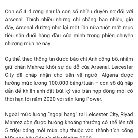
Con số 4 dường như là con số nhiều duyên nợ đối với
Bóng đá
Arsenal. Thích nhiều nhưng chi chẳng bao nhiêu, giờ
đây, Arsenal dường như lại một lần nữa tuột mất mục
Thể thao Điện tử
tiêu săn đuổi hàng đầu của mình trong phiên chuyển
nhượng mùa hè này.
Các môn khác
Cụ thể, theo thông tin được báo chí Anh công bố, nhằm
VIDEO
giữ chân Mahrez khỏi sự dụ dỗ của Arsenal, Leicester
City đã chấp nhận cho tiền vệ người Algeria được
hưởng mức lương 100.000 bảng/tuần – con số đủ hấp
Bên lề
dẫn để khiến anh đặt bút ký vào bản hợp đồng mới có
thời hạn tới năm 2020 với sân King Power.
Ngoài mức lương “ngoại hạng” tại Leicester City, Riyad
Mahrez còn được hưởng khoảng thưởng có thể lên tới
5 triệu bảng mỗi mùa phụ thuộc vào thành tích cống