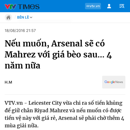
vtv.vn
BÊN LỀ
Tin tức
18/08/2016 21:57
Move
Nếu muốn, Arsenal sẽ có
Phong cách
Chuyên mục
Chân dung
Mahrez với giá bèo sau... 4
Sự kiện
Tin tức
năm nữa
Bóng đá
Thể thao điện tử
Move
Các môn khác
H.M
Video
Phong cách
Bên lề
VTV.vn - Leicester City vừa chi ra số tiền khủng
Chân dung
để giữ chân Riyad Mahrez và nếu muốn có được
tiền vệ này với giá rẻ, Arsenal sẽ phải chờ thêm 4
mùa giải nữa.
Sự kiện