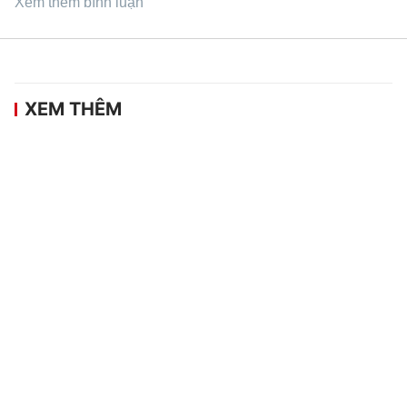
Xem thêm bình luận
XEM THÊM
ĐT Việt Nam vắng 5 trụ cột trong buổi tập