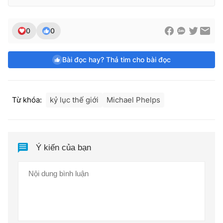
0
0
Bài đọc hay? Thả tim cho bài đọc
Từ khóa:
kỷ lục thế giới
Michael Phelps
Ý kiến của bạn