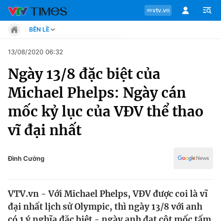
vtv.vn
BÊN LỀ
Tin tức
13/08/2020 06:32
Move
Ngày 13/8 đặc biệt của
Phong cách
Chuyên mục
Chân dung
Michael Phelps: Ngày cán
Sự kiện
Tin tức
mốc kỷ lục của VĐV thể thao
Bóng đá
Thể thao điện tử
vĩ đại nhất
Move
Các môn khác
Video
Phong cách
Đình Cường
Bên lề
Chân dung
VTV.vn - Với Michael Phelps, VĐV được coi là vĩ
đại nhất lịch sử Olympic, thì ngày 13/8 với anh
Sự kiện
có 1 ý nghĩa đặc biệt - ngày anh đạt cột mốc tấm