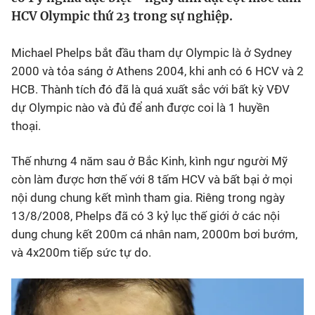
HCV Olympic thứ 23 trong sự nghiệp.
Bóng đá
Michael Phelps bắt đầu tham dự Olympic là ở Sydney
Thể thao Điện tử
2000 và tỏa sáng ở Athens 2004, khi anh có 6 HCV và 2
HCB. Thành tích đó đã là quá xuất sắc với bất kỳ VĐV
dự Olympic nào và đủ để anh được coi là 1 huyền
Các môn khác
thoại.
VIDEO
Thế nhưng 4 năm sau ở Bắc Kinh, kình ngư người Mỹ
còn làm được hơn thế với 8 tấm HCV và bất bại ở mọi
Bên lề
nội dung chung kết mình tham gia. Riêng trong ngày
13/8/2008, Phelps đã có 3 kỷ lục thế giới ở các nội
dung chung kết 200m cá nhân nam, 2000m bơi bướm,
và 4x200m tiếp sức tự do.