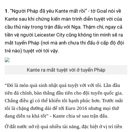
1
. “Người Pháp đã yêu Kante mất rồi” - tờ Goal nói về
Bóng đá
Kante sau khi chứng kiến màn trình diễn tuyệt vời của
cầu thủ này trong trận đấu với Nga. Thậm chí, ngay cả
Thể thao Điện tử
tiền vệ người Leicester City cũng không tin mình sẽ ra
mắt tuyển Pháp (nơi mà anh chưa thi đấu ở cấp độ đội
Các môn khác
trẻ nào) tuyệt vời tới vậy.
VIDEO
Kante ra mắt tuyệt vời ở tuyển Pháp
Bên lề
“Đó là món quà sinh nhật quá tuyệt vời với tôi. Lần đầu
tiên đá chính, bàn thắng đầu tiên cho đội tuyển quốc gia.
Chẳng điều gì có thể khiến tôi hạnh phúc hơn. Trước mắt
tôi là chặng đường dài để tới Euro 2016 nhưng mọi thứ
đang diễn ra khá tốt” - Kante chia sẻ sau trận đấu.
Ở đất nước nở rộ quá nhiều tài năng, đặc biệt ở vị trí tiền