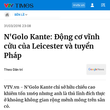
vtv.vn
BÊN LỀ
Tin tức
31/03/2016 23:08
Move
N'Golo Kante: Động cơ vĩnh
Phong cách
Chuyên mục
Chân dung
cửu của Leicester và tuyển
Sự kiện
Tin tức
Pháp
Bóng đá
Thể thao điện tử
Move
Các môn khác
Theo Dân trí
Video
Phong cách
Bên lề
VTV.vn - N'Golo Kante chỉ sở hữu chiều cao
Chân dung
khiêm tốn 1m69 nhưng anh là thủ lĩnh đích thực
ở khoảng không gian rộng mênh mông trên sân
cỏ.
Sự kiện