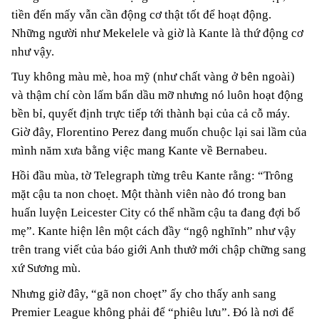
tiền đến mấy vẫn cần động cơ thật tốt để hoạt động.
Những người như Mekelele và giờ là Kante là thứ động cơ
như vậy.
Tuy không màu mè, hoa mỹ (như chất vàng ở bên ngoài)
và thậm chí còn lấm bẩn dầu mỡ nhưng nó luôn hoạt động
bền bỉ, quyết định trực tiếp tới thành bại của cả cỗ máy.
Giờ đây, Florentino Perez đang muốn chuộc lại sai lầm của
mình năm xưa bằng việc mang Kante về Bernabeu.
Hồi đầu mùa, tờ Telegraph từng trêu Kante rằng: “Trông
mặt cậu ta non choẹt. Một thành viên nào đó trong ban
huấn luyện Leicester City có thể nhầm cậu ta đang đợi bố
mẹ”. Kante hiện lên một cách đầy “ngộ nghĩnh” như vậy
trên trang viết của báo giới Anh thưở mới chập chững sang
xứ Sương mù.
Nhưng giờ đây, “gã non choẹt” ấy cho thấy anh sang
Premier League không phải để “phiêu lưu”. Đó là nơi để