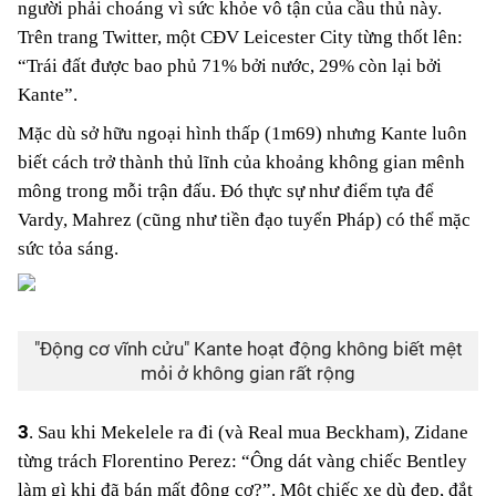
người phải choáng vì sức khỏe vô tận của cầu thủ này.
Trên trang Twitter, một CĐV Leicester City từng thốt lên:
“Trái đất được bao phủ 71% bởi nước, 29% còn lại bởi
Kante”.
Mặc dù sở hữu ngoại hình thấp (1m69) nhưng Kante luôn
biết cách trở thành thủ lĩnh của khoảng không gian mênh
mông trong mỗi trận đấu. Đó thực sự như điểm tựa để
Vardy, Mahrez (cũng như tiền đạo tuyển Pháp) có thể mặc
sức tỏa sáng.
"Động cơ vĩnh cửu" Kante hoạt động không biết mệt
mỏi ở không gian rất rộng
3
. Sau khi Mekelele ra đi (và Real mua Beckham), Zidane
từng trách Florentino Perez: “Ông dát vàng chiếc Bentley
làm gì khi đã bán mất động cơ?”. Một chiếc xe dù đẹp, đắt