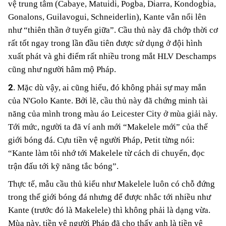
vệ trung tâm (Cabaye, Matuidi, Pogba, Diarra, Kondogbia,
Gonalons, Guilavogui, Schneiderlin), Kante vẫn nổi lên
như “thiên thần ở tuyến giữa”. Cầu thủ này đã chớp thời cơ
rất tốt ngay trong lần đầu tiên được sử dụng ở đội hình
xuất phát và ghi điểm rất nhiều trong mắt HLV Deschamps
cũng như người hâm mộ Pháp.
2
. Mặc dù vậy, ai cũng hiểu, đó không phải sự may mắn
của N'Golo Kante. Bởi lẽ, cầu thủ này đã chứng minh tài
năng của mình trong màu áo Leicester City ở mùa giải này.
Tới mức, người ta đã ví anh mới “Makelele mới” của thế
giới bóng đá. Cựu tiền vệ người Pháp, Petit từng nói:
“Kante làm tôi nhớ tới Makelele từ cách di chuyển, đọc
trận đấu tới kỹ năng tắc bóng”.
Thực tế, mẫu cầu thủ kiểu như Makelele luôn có chỗ đứng
trong thế giới bóng đá nhưng để được nhắc tới nhiều như
Kante (trước đó là Makelele) thì không phải là dạng vừa.
Mùa này, tiền vệ người Pháp đã cho thấy anh là tiền vệ