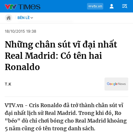
vtv.vn
BÊN LỀ
Tin tức
18/10/2015 19:38
Move
Những chân sút vĩ đại nhất
Phong cách
Chuyên mục
Chân dung
Real Madrid: Có tên hai
Sự kiện
Tin tức
Ronaldo
Bóng đá
Thể thao điện tử
Move
Các môn khác
T.K
Video
Phong cách
Bên lề
VTV.vn - Cris Ronaldo đã trở thành chân sút vĩ
Chân dung
đại nhất lịch sử Real Madrid. Trong khi đó, Ro
"béo" dù chỉ chơi bóng cho Real Madrid khoảng
5 năm cũng có tên trong danh sách.
Sự kiện