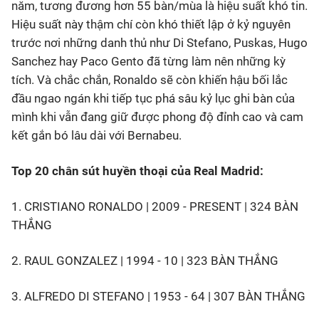
năm, tương đương hơn 55 bàn/mùa là hiệu suất khó tin.
Hiệu suất này thậm chí còn khó thiết lập ở kỷ nguyên
trước nơi những danh thủ như Di Stefano, Puskas, Hugo
Sanchez hay Paco Gento đã từng làm nên những kỳ
tích. Và chắc chắn, Ronaldo sẽ còn khiến hậu bối lắc
đầu ngao ngán khi tiếp tục phá sâu kỷ lục ghi bàn của
mình khi vẫn đang giữ được phong độ đỉnh cao và cam
kết gắn bó lâu dài với Bernabeu.
Top 20 chân sút huyền thoại của Real Madrid:
1. CRISTIANO RONALDO | 2009 - PRESENT | 324 BÀN
THẮNG
2. RAUL GONZALEZ | 1994 - 10 | 323 BÀN THẮNG
3. ALFREDO DI STEFANO | 1953 - 64 | 307 BÀN THẮNG