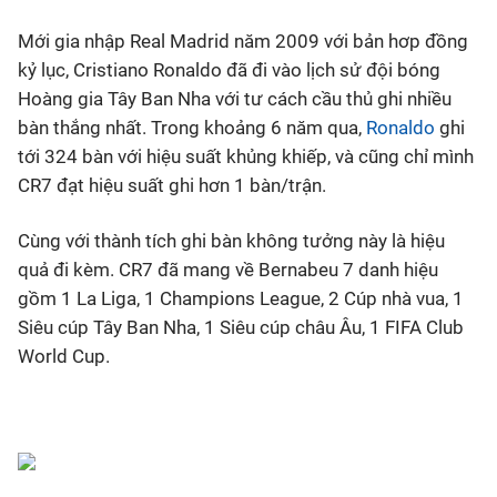
Mới gia nhập Real Madrid năm 2009 với bản hơp đồng
Bóng đá
kỷ lục, Cristiano Ronaldo đã đi vào lịch sử đội bóng
Hoàng gia Tây Ban Nha với tư cách cầu thủ ghi nhiều
Thể thao Điện tử
bàn thắng nhất. Trong khoảng 6 năm qua,
Ronaldo
ghi
tới 324 bàn với hiệu suất khủng khiếp, và cũng chỉ mình
Các môn khác
CR7 đạt hiệu suất ghi hơn 1 bàn/trận.
VIDEO
Cùng với thành tích ghi bàn không tưởng này là hiệu
quả đi kèm. CR7 đã mang về Bernabeu 7 danh hiệu
gồm 1 La Liga, 1 Champions League, 2 Cúp nhà vua, 1
Bên lề
Siêu cúp Tây Ban Nha, 1 Siêu cúp châu Âu, 1 FIFA Club
World Cup.