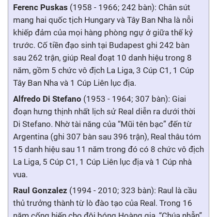
Ferenc Puskas
(1958 - 1966; 242 bàn): Chân sút
mang hai quốc tịch Hungary và Tây Ban Nha là nỗi
khiếp đảm của mọi hàng phòng ngự ở giữa thế kỷ
trước. Cố tiền đạo sinh tại Budapest ghi 242 bàn
sau 262 trận, giúp Real đoạt 10 danh hiệu trong 8
năm, gồm 5 chức vô địch La Liga, 3 Cúp C1, 1 Cúp
Tây Ban Nha và 1 Cúp Liên lục địa.
Alfredo Di Stefano
(1953 - 1964; 307 bàn): Giai
đoạn hưng thịnh nhất lịch sử Real diễn ra dưới thời
Di Stefano. Nhờ tài năng của “Mũi tên bạc” đến từ
Argentina (ghi 307 bàn sau 396 trận), Real thâu tóm
15 danh hiệu sau 11 năm trong đó có 8 chức vô địch
La Liga, 5 Cúp C1, 1 Cúp Liên lục địa và 1 Cúp nhà
vua.
Raul Gonzalez
(1994 - 2010; 323 bàn): Raul là cầu
thủ trưởng thành từ lò đào tạo của Real. Trong 16
năm cống hiến cho đội bóng Hoàng gia, “Chúa nhẫn”