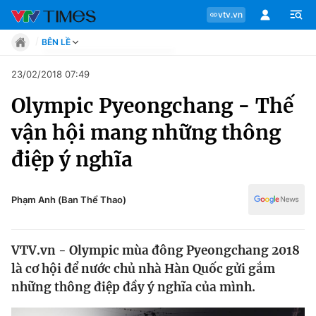
vtv.vn
BÊN LỀ
Tin tức
23/02/2018 07:49
Move
Olympic Pyeongchang - Thế
Phong cách
Chuyên mục
Chân dung
vận hội mang những thông
Sự kiện
Tin tức
điệp ý nghĩa
Bóng đá
Thể thao điện tử
Move
Các môn khác
Phạm Anh (Ban Thể Thao)
Video
Phong cách
Bên lề
VTV.vn - Olympic mùa đông Pyeongchang 2018
Chân dung
là cơ hội để nước chủ nhà Hàn Quốc gửi gắm
những thông điệp đầy ý nghĩa của mình.
Sự kiện