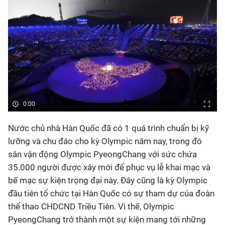
Bóng đá
Thể thao Điện tử
Các môn khác
0:00
VIDEO
Nước chủ nhà Hàn Quốc đã có 1 quá trình chuẩn bị kỹ
Bên lề
lưỡng và chu đáo cho kỳ Olympic năm nay, trong đó
sân vận động Olympic PyeongChang với sức chứa
35.000 người được xây mới để phục vụ lễ khai mạc và
bế mạc sự kiện trọng đại này. Đây cũng là kỳ Olympic
đầu tiên tổ chức tại Hàn Quốc có sự tham dự của đoàn
thể thao CHDCND Triều Tiên. Vì thế, Olympic
PyeongChang trở thành một sự kiện mang tới những