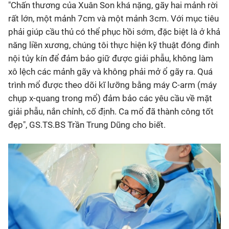
"Chấn thương của Xuân Son khá nặng, gãy hai mảnh rời
rất lớn, một mảnh 7cm và một mảnh 3cm. Với mục tiêu
phải giúp cầu thủ có thể phục hồi sớm, đặc biệt là ở khả
năng liền xương, chúng tôi thực hiện kỹ thuật đóng đinh
nội tủy kín để đảm bảo giữ được giải phẫu, không làm
xô lệch các mảnh gãy và không phải mở ổ gãy ra. Quá
trình mổ được theo dõi kĩ lưỡng bằng máy C-arm (máy
chụp x-quang trong mổ) đảm bảo các yêu cầu về mặt
giải phẫu, nắn chỉnh, cố định. Ca mổ đã thành công tốt
đẹp", GS.TS.BS Trần Trung Dũng cho biết.