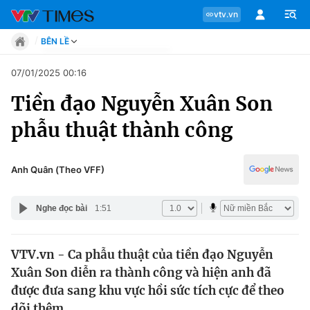
vtv.vn
BÊN LỀ
Tin tức
07/01/2025 00:16
Move
Tiền đạo Nguyễn Xuân Son
Phong cách
Chuyên mục
Chân dung
phẫu thuật thành công
Sự kiện
Tin tức
Bóng đá
Thể thao điện tử
Anh Quân (Theo VFF)
Move
Các môn khác
Video
Nghe đọc bài
1:51
Phong cách
Bên lề
VTV.vn - Ca phẫu thuật của tiền đạo Nguyễn
Chân dung
Xuân Son diễn ra thành công và hiện anh đã
được đưa sang khu vực hồi sức tích cực để theo
Sự kiện
dõi thêm.