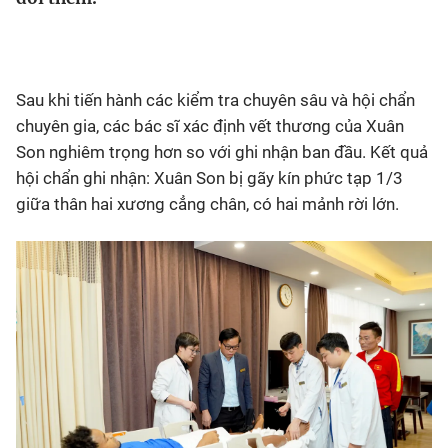
Bóng đá
Sau khi tiến hành các kiểm tra chuyên sâu và hội chẩn
Thể thao Điện tử
chuyên gia, các bác sĩ xác định vết thương của Xuân
Son nghiêm trọng hơn so với ghi nhận ban đầu. Kết quả
Các môn khác
hội chẩn ghi nhận: Xuân Son bị gãy kín phức tạp 1/3
giữa thân hai xương cẳng chân, có hai mảnh rời lớn.
VIDEO
Bên lề