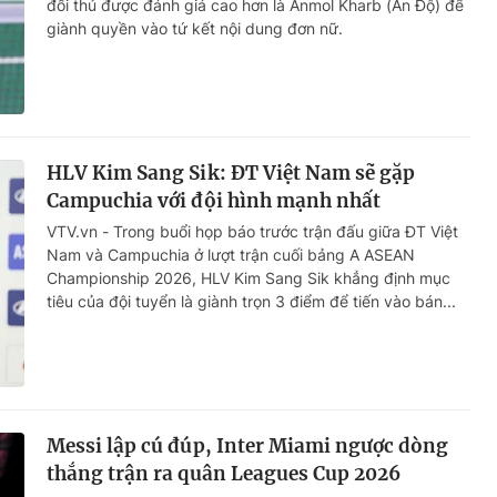
đối thủ được đánh giá cao hơn là Anmol Kharb (Ấn Độ) để
giành quyền vào tứ kết nội dung đơn nữ.
HLV Kim Sang Sik: ĐT Việt Nam sẽ gặp
Campuchia với đội hình mạnh nhất
VTV.vn - Trong buổi họp báo trước trận đấu giữa ĐT Việt
Nam và Campuchia ở lượt trận cuối bảng A ASEAN
Championship 2026, HLV Kim Sang Sik khẳng định mục
tiêu của đội tuyển là giành trọn 3 điểm để tiến vào bán...
Messi lập cú đúp, Inter Miami ngược dòng
thắng trận ra quân Leagues Cup 2026