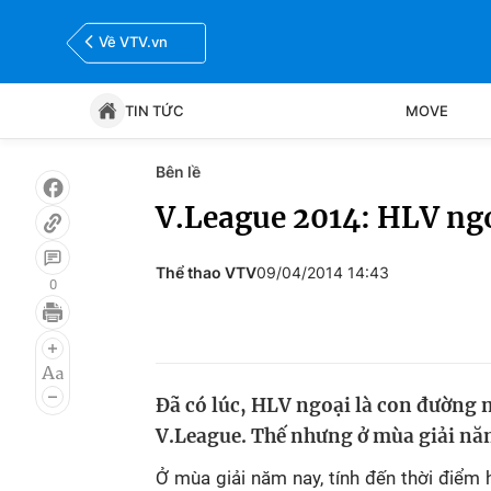
Về VTV.vn
TIN TỨC
MOVE
Bên lề
Tin tức
Move
V.League 2014: HLV ngo
Bóng đá
Thể thao Điện tử
Thể thao VTV
09/04/2014 14:43
0
Đã có lúc, HLV ngoại là con đường 
V.League. Thế nhưng ở mùa giải năm
Ở mùa giải năm nay, tính đến thời điểm 