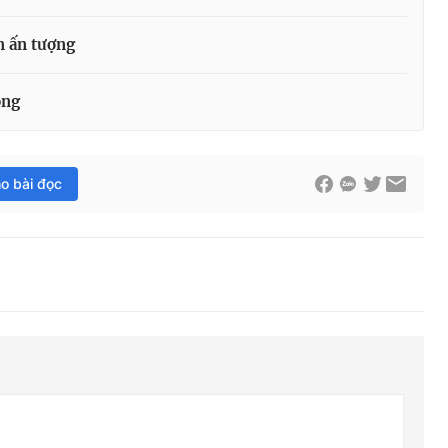
n ấn tượng
ọng
ho bài đọc