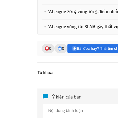
V.League 2014 vòng 10: 5 điểm nhấ
V.League vòng 10: SLNA gây thất v
0
0
Bài đọc hay? Thả tim c
Từ khóa:
Ý kiến của bạn