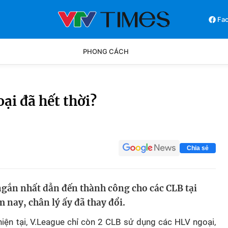
Fa
PHONG CÁCH
Phong cách
Chân dun
ại đã hết thời?
Các môn khác
Video
Chia sẻ
ngắn nhất dẫn đến thành công cho các CLB tại
 nay, chân lý ấy đã thay đổi.
hiện tại, V.League chỉ còn 2 CLB sử dụng các HLV ngoại,