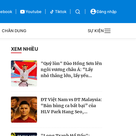
cebook
Youtube
Tiktok
Đăng nhập
CHÂN DUNG
SỰ KIỆN
g
XEM NHIỀU
Sự kiện
"Quỷ lùn" Đào Hồng Sơn lên
ngôi vương châu Á: “Lấy
Bên lề
nhỏ thắng lớn, lấy yếu...
ĐT Việt Nam vs ĐT Malaysia:
“Bản hùng ca bất bại” của
HLV Park Hang Seo,...
"Long Tranh Hổ Đấu":