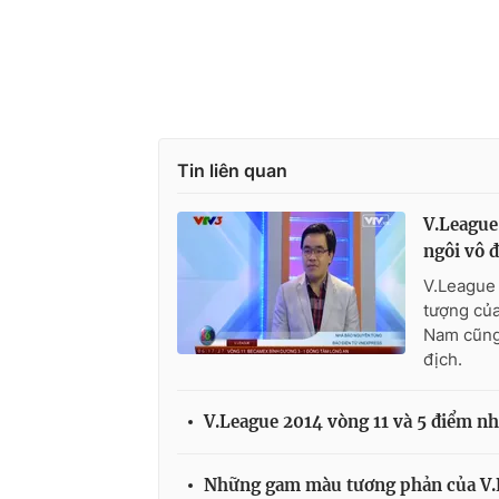
Tin liên quan
V.League
ngôi vô 
V.League 
tượng của
Nam cũng 
địch.
V.League 2014 vòng 11 và 5 điểm nh
Những gam màu tương phản của V.