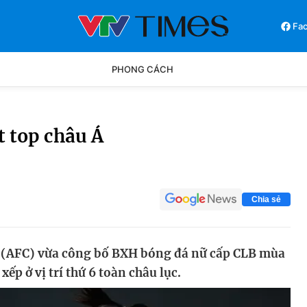
Fa
PHONG CÁCH
Phong cách
Chân dun
t top châu Á
Các môn khác
Video
Chia sẻ
 (AFC) vừa công bố BXH bóng đá nữ cấp CLB mùa
ếp ở vị trí thứ 6 toàn châu lục.