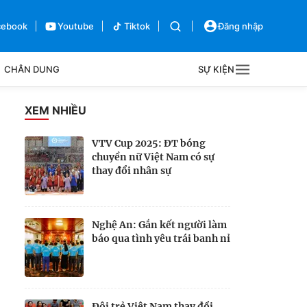
cebook
Youtube
Tiktok
Đăng nhập
CHÂN DUNG
SỰ KIỆN
g
XEM NHIỀU
Sự kiện
VTV Cup 2025: ĐT bóng
chuyền nữ Việt Nam có sự
Bên lề
thay đổi nhân sự
Nghệ An: Gắn kết người làm
báo qua tình yêu trái banh nỉ
Đội trẻ Việt Nam thay đổi