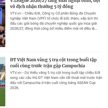
V.League 2026/27 tăng suất ngoại binh, đội
vô địch nhận thưởng 5 tỷ đồng
VTV.vn - Chiều 6/8, Công ty Cổ phần Bóng đá Chuyên
nghiệp Việt Nam (VPF) tổ chức lễ bốc thăm, xếp lịch thi
đấu các giải bóng đá chuyên nghiệp quốc gia mùa giải
2026/27, đồng thời công bố nhiều điểm mới về điều lệ...
ĐT Việt Nam vắng 5 trụ cột trong buổi tập
cuối cùng trước trận gặp Campuchia
VTV.vn - Dù thiếu vắng 5 trụ cột trong buổi tập chiều 6/8
song các cầu thủ ĐT Việt Nam vẫn rất thoải mái trước trận
đấu với Campuchia ở trận cuối vòng bảng ASEAN Cup
2026.