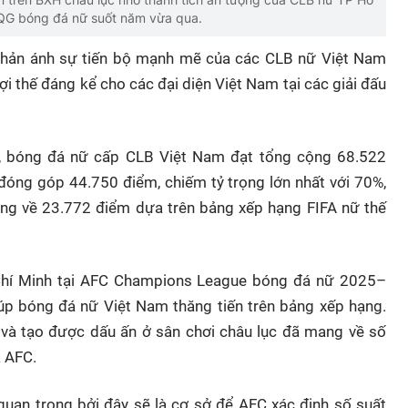
QG bóng đá nữ suốt năm vừa qua.
phản ánh sự tiến bộ mạnh mẽ của các CLB nữ Việt Nam
i thế đáng kể cho các đại diện Việt Nam tại các giải đấu
, bóng đá nữ cấp CLB Việt Nam đạt tổng cộng 68.522
 đóng góp 44.750 điểm, chiếm tỷ trọng lớn nhất với 70%,
ng về 23.772 điểm dựa trên bảng xếp hạng FIFA nữ thế
Chí Minh tại AFC Champions League bóng đá nữ 2025–
úp bóng đá nữ Việt Nam thăng tiến trên bảng xếp hạng.
c và tạo được dấu ấn ở sân chơi châu lục đã mang về số
 AFC.
quan trọng bởi đây sẽ là cơ sở để AFC xác định số suất