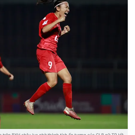
n trên BXH châu lục nhờ thành tích ấn tượng của CLB nữ TP Hồ