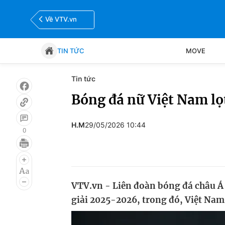
Về VTV.vn
TIN TỨC
MOVE
Tin tức
Tin tức
Move
Bóng đá nữ Việt Nam lọ
Bóng đá
Thể thao Điện tử
H.M
29/05/2026 10:44
0
VTV.vn - Liên đoàn bóng đá châu Á
giải 2025-2026, trong đó, Việt Nam x