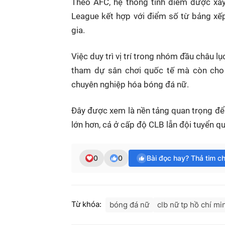
Theo AFC, hệ thống tính điểm được xâ
League kết hợp với điểm số từ bảng xế
gia.
Việc duy trì vị trí trong nhóm đầu châu l
tham dự sân chơi quốc tế mà còn cho 
chuyên nghiệp hóa bóng đá nữ.
Đây được xem là nền tảng quan trọng để
lớn hơn, cả ở cấp độ CLB lẫn đội tuyển qu
0
0
Bài đọc hay? Thả tim c
Từ khóa:
bóng đá nữ
clb nữ tp hồ chí mi