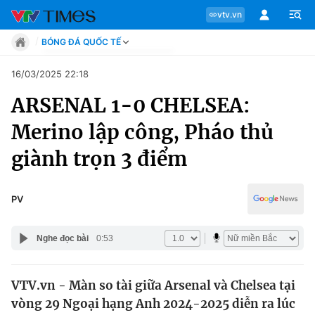
vtv.vn
BÓNG ĐÁ QUỐC TẾ
Tin tức
16/03/2025 22:18
Move
ARSENAL 1-0 CHELSEA:
Phong cách
Chuyên mục
Chân dung
Merino lập công, Pháo thủ
Sự kiện
Tin tức
giành trọn 3 điểm
Bóng đá
Thể thao điện tử
Move
Các môn khác
PV
Video
Phong cách
Bên lề
Nghe đọc bài
0:53
Chân dung
VTV.vn - Màn so tài giữa Arsenal và Chelsea tại
vòng 29 Ngoại hạng Anh 2024-2025 diễn ra lúc
Sự kiện