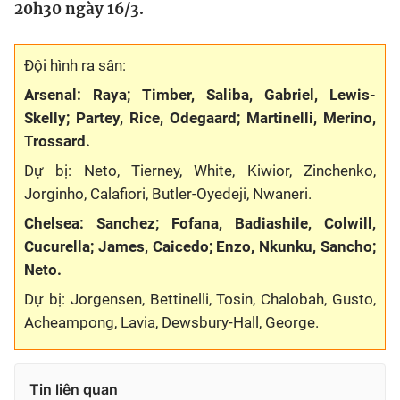
20h30 ngày 16/3.
Bóng đá
Đội hình ra sân:
Thể thao Điện tử
Arsenal: Raya; Timber, Saliba, Gabriel, Lewis-
Skelly; Partey, Rice, Odegaard; Martinelli, Merino,
Trossard.
Các môn khác
Dự bị: Neto, Tierney, White, Kiwior, Zinchenko,
VIDEO
Jorginho, Calafiori, Butler-Oyedeji, Nwaneri.
Chelsea: Sanchez; Fofana, Badiashile, Colwill,
Bên lề
Cucurella; James, Caicedo; Enzo, Nkunku, Sancho;
Neto.
Dự bị: Jorgensen, Bettinelli, Tosin, Chalobah, Gusto,
Acheampong, Lavia, Dewsbury-Hall, George.
Tin liên quan