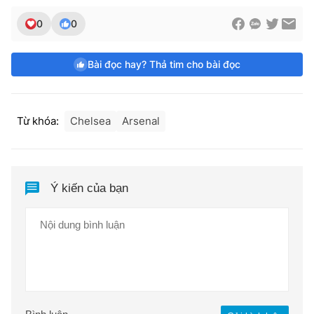
0
0
Bài đọc hay? Thả tim cho bài đọc
Từ khóa:
Chelsea
Arsenal
Ý kiến của bạn