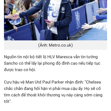
(Ảnh: Metro.co.uk)
Nguồn tin nội bộ tiết lộ HLV Maresca vẫn tin tưởng
Sancho có thể lấy lại phong độ đỉnh cao nếu tiếp tục
được trao cơ hội.
Cựu hậu vệ Man Utd Paul Parker nhận định: "Chelsea
chắc chắn đang hối hận vì phải mua cậu ấy. Họ sẽ cố
tìm cách để thoát khỏi thương vụ này càng sớm càng
tốt".