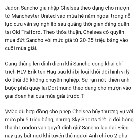
Jadon Sancho gia nhập Chelsea theo dạng cho mượn
Bóng đá
từ Manchester United vào mùa hè năm ngoái trong nỗ
lực cứu vãn sự nghiệp sau quãng thời gian đáng quên
Thể thao Điện tử
tại Old Trafford. Theo thỏa thuận, Chelsea có quyền
mua đứt Sancho với mức giá từ 20-25 triệu bảng vào
cuối mùa giải.
Các môn khác
Căng thẳng lên đỉnh điểm khi Sancho công khai chỉ
VIDEO
trích HLV Erik ten Hag sau khi bị loại khỏi đội hình vì lý
do thái độ không chuyên nghiệp. Sự rạn nứt khiến anh
Bên lề
buộc phải quay lại Dortmund theo dạng cho mượn vào
giai đoạn hai của mùa giải trước.T
\Mặc dù hợp đồng cho phép Chelsea hủy thương vụ với
mức phí 5 triệu bảng, nhưng Sky Sports tiết lộ đội bóng
thành London vẫn quyết định giữ Sancho lâu dài. Điều
này gây bất ngờ khi tuyển thủ người Anh chỉ có 2 pha