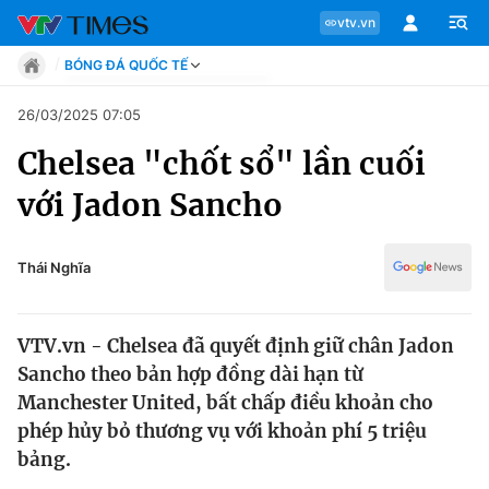
vtv.vn
BÓNG ĐÁ QUỐC TẾ
Tin tức
26/03/2025 07:05
Move
Chelsea "chốt sổ" lần cuối
Phong cách
Chuyên mục
Chân dung
với Jadon Sancho
Sự kiện
Tin tức
Bóng đá
Thể thao điện tử
Thái Nghĩa
Move
Các môn khác
Video
VTV.vn - Chelsea đã quyết định giữ chân Jadon
Phong cách
Bên lề
Sancho theo bản hợp đồng dài hạn từ
Manchester United, bất chấp điều khoản cho
Chân dung
phép hủy bỏ thương vụ với khoản phí 5 triệu
bảng.
Sự kiện