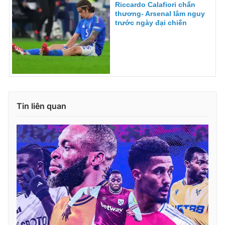
Riccardo Calafiori chấn
thương- Arsenal lâm nguy
trước ngày đại chiến
Tin liên quan