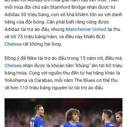
mỗi mùa đội chủ sân Stamford Bridge nhận được từ
Bóng đá
Adidas 30 triệu bảng, con số khá khiêm tốn so với danh
tiếng của đội bóng. Cần phải biết rằng cũng được
Thể thao Điện tử
Adidas tài trợ áo đấu, nhưng
Manchester United
lại thu
về tới 75 triệu bảng/năm, và điều này khiến BLĐ
Chelsea
rất không hài lòng.
Các môn khác
Đồng ý để Nike tài trợ áo đấu trong 15 năm tới, điều mà
VIDEO
Chelsea
nhận được là khoản tiền "khủng" lên tới 60 triệu
bảng/mùa. Cùng với nguồn thu đến từ hai hãng khác là
Bên lề
Yokohama và Carabao, mỗi năm The Blues có thể thu
về hơn 110 triệu bảng nguyên từ tài trợ áo đấu.