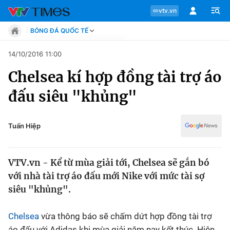
vtv.vn
BÓNG ĐÁ QUỐC TẾ
Tin tức
14/10/2016 11:00
Move
Chelsea kí hợp đồng tài trợ áo
Phong cách
Chuyên mục
Chân dung
đấu siêu "khủng"
Sự kiện
Tin tức
Bóng đá
Thể thao điện tử
Tuấn Hiệp
Move
Các môn khác
Video
VTV.vn - Kể từ mùa giải tới, Chelsea sẽ gắn bó
Phong cách
Bên lề
với nhà tài trợ áo đấu mới Nike với mức tài sợ
siêu "khủng".
Chân dung
Chelsea
vừa thông báo sẽ chấm dứt hợp đồng tài trợ
Sự kiện
áo đấu với Adidas khi mùa giải năm nay kết thúc. Hiện