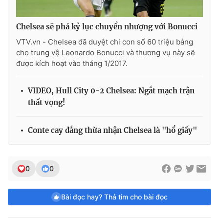
Chelsea sẽ phá kỷ lục chuyển nhượng với Bonucci
VTV.vn - Chelsea đã duyệt chi con số 60 triệu bảng
cho trung vệ Leonardo Bonucci và thương vụ này sẽ
được kích hoạt vào tháng 1/2017.
VIDEO, Hull City 0-2 Chelsea: Ngắt mạch trận
thất vọng!
Conte cay đắng thừa nhận Chelsea là "hổ giấy"
0
0
Bài đọc hay? Thả tim cho bài đọc