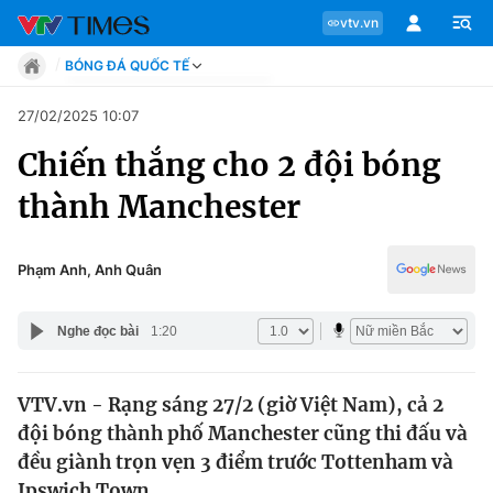
vtv.vn
BÓNG ĐÁ QUỐC TẾ
Tin tức
27/02/2025 10:07
Move
Chiến thắng cho 2 đội bóng
Phong cách
Chuyên mục
Chân dung
thành Manchester
Sự kiện
Tin tức
Bóng đá
Thể thao điện tử
Phạm Anh, Anh Quân
Move
Các môn khác
Video
Nghe đọc bài
1:20
Phong cách
Bên lề
VTV.vn - Rạng sáng 27/2 (giờ Việt Nam), cả 2
Chân dung
đội bóng thành phố Manchester cũng thi đấu và
đều giành trọn vẹn 3 điểm trước Tottenham và
Sự kiện
Ipswich Town.