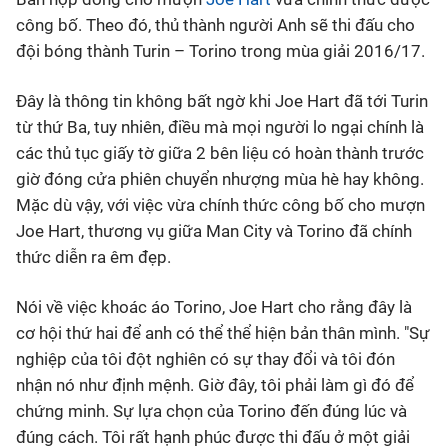
công bố. Theo đó, thủ thành người Anh sẽ thi đấu cho
Bóng đá
đội bóng thành Turin – Torino trong mùa giải 2016/17.
Thể thao Điện tử
Đây là thông tin không bất ngờ khi Joe Hart đã tới Turin
từ thứ Ba, tuy nhiên, điều mà mọi người lo ngại chính là
các thủ tục giấy tờ giữa 2 bên liệu có hoàn thành trước
Các môn khác
giờ đóng cửa phiên chuyển nhượng mùa hè hay không.
Mặc dù vậy, với việc vừa chính thức công bố cho mượn
VIDEO
Joe Hart, thương vụ giữa Man City và Torino đã chính
thức diễn ra êm đẹp.
Bên lề
Nói về việc khoác áo Torino, Joe Hart cho rằng đây là
cơ hội thứ hai để anh có thể thể hiện bản thân mình. "Sự
nghiệp của tôi đột nghiên có sự thay đổi và tôi đón
nhận nó như định mệnh. Giờ đây, tôi phải làm gì đó để
chứng minh. Sự lựa chọn của Torino đến đúng lúc và
đúng cách. Tôi rất hạnh phúc được thi đấu ở một giải