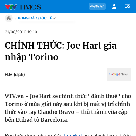
vtv.vn
BÓNG ĐÁ QUỐC TẾ
Tin tức
31/08/2016 19:10
Move
CHÍNH THỨC: Joe Hart gia
Phong cách
Chuyên mục
Chân dung
nhập Torino
Sự kiện
Tin tức
Bóng đá
Thể thao điện tử
H.M (dịch)
Move
Các môn khác
Video
VTV.vn - Joe Hart sẽ chính thức "đánh thuê" cho
Phong cách
Bên lề
Torino ở mùa giải này sau khi bị mất vị trí chính
thức vào tay Claudio Bravo – thủ thành vừa cập
Chân dung
bến Etihad từ Barcelona.
Sự kiện
Bản hợp đồng cho mượn
Joe Hart
vừa chính thức được