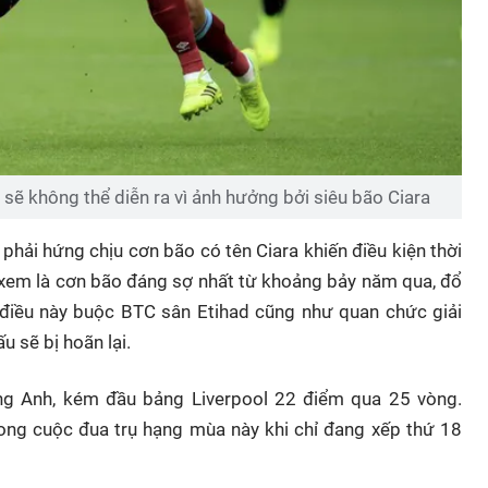
sẽ không thể diễn ra vì ảnh hưởng bởi siêu bão Ciara
phải hứng chịu cơn bão có tên Ciara khiến điều kiện thời
ợc xem là cơn bão đáng sợ nhất từ khoảng bảy năm qua, đổ
điều này buộc BTC sân Etihad cũng như quan chức giải
u sẽ bị hoãn lại.
ạng Anh, kém đầu bảng Liverpool 22 điểm qua 25 vòng.
ong cuộc đua trụ hạng mùa này khi chỉ đang xếp thứ 18