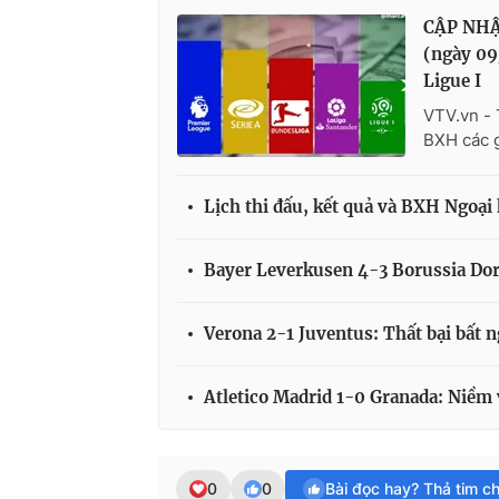
CẬP NHẬT
(ngày 09
Ligue I
VTV.vn - 
BXH các 
Lịch thi đấu, kết quả và BXH Ngoạ
Bayer Leverkusen 4-3 Borussia Do
Verona 2-1 Juventus: Thất bại bất 
Atletico Madrid 1-0 Granada: Niềm v
0
0
Bài đọc hay? Thả tim c