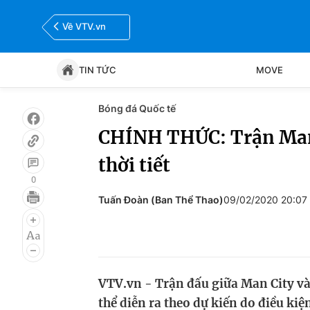
Về VTV.vn
TIN TỨC
MOVE
Bóng đá Quốc tế
Tin tức
Move
CHÍNH THỨC: Trận Man 
thời tiết
Bóng đá
Thể thao Điện tử
0
Tuấn Đoàn (Ban Thể Thao)
09/02/2020 20:07
VTV.vn - Trận đấu giữa Man City v
thể diễn ra theo dự kiến do điều kiện