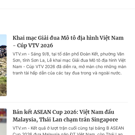
Khai mạc Giải đua Mô tô địa hình Việt Nam
- Cúp VTV 2026
VTV.vn - Sáng 9/8, tại tổ dân phố Đoàn Kết, phường Vân
Sơn, tỉnh Sơn La, Lễ khai mạc Giải đua Mô tô địa hình Việt
Nam - Cúp VTV 2026 đã diễn ra, mở màn cho những màn
tranh tài hấp dẫn của các tay đua trong và ngoài nước.
Bán kết ASEAN Cup 2026: Việt Nam đấu
Malaysia, Thái Lan chạm trán Singapore
VTV.vn - Kết quả ở lượt trận cuối cùng tại bảng B ASEAN
Cup 2026 đưa Malaysia gặp ĐT Việt Nam, còn Thái Lan