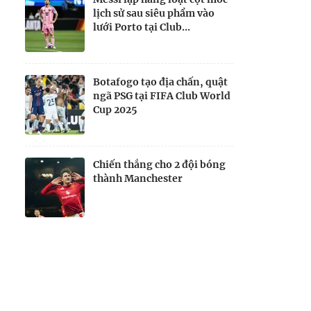
lịch sử sau siêu phẩm vào
lưới Porto tại Club...
Botafogo tạo địa chấn, quật
ngã PSG tại FIFA Club World
Cup 2025
Chiến thắng cho 2 đội bóng
thành Manchester