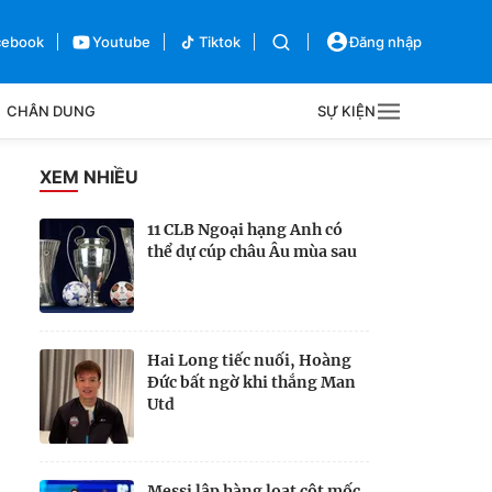
cebook
Youtube
Tiktok
Đăng nhập
CHÂN DUNG
SỰ KIỆN
g
XEM NHIỀU
Sự kiện
11 CLB Ngoại hạng Anh có
thể dự cúp châu Âu mùa sau
Bên lề
Hai Long tiếc nuối, Hoàng
Đức bất ngờ khi thắng Man
Utd
Messi lập hàng loạt cột mốc