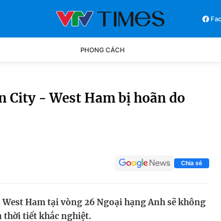
Fa
PHONG CÁCH
Phong cách
Chân dun
City - West Ham bị hoãn do
Các môn khác
Video
Chia sẻ
à West Ham tại vòng 26 Ngoại hạng Anh sẽ không
 thời tiết khắc nghiệt.