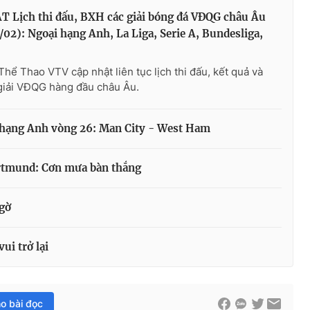
 Lịch thi đấu, BXH các giải bóng đá VĐQG châu Âu
/02): Ngoại hạng Anh, La Liga, Serie A, Bundesliga,
Thể Thao VTV cập nhật liên tục lịch thi đấu, kết quả và
giải VĐQG hàng đầu châu Âu.
i hạng Anh vòng 26: Man City - West Ham
rtmund: Cơn mưa bàn thắng
ngờ
ui trở lại
ho bài đọc