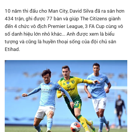
10 năm thi đấu cho Man City, David Silva đã ra sân hơn
Bóng đá
434 trận, ghi được 77 bàn và giúp The Citizens giành
đến 4 chức vô địch Premier League, 3 FA Cup cùng vô
Thể thao Điện tử
số danh hiệu lớn nhỏ khác... Anh được xem là biểu
tượng và cũng là huyền thoại sống của đội chủ sân
Các môn khác
Etihad.
VIDEO
Bên lề