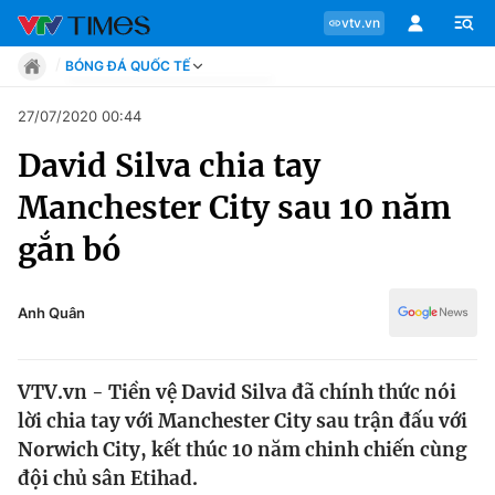
vtv.vn
BÓNG ĐÁ QUỐC TẾ
Tin tức
27/07/2020 00:44
Move
David Silva chia tay
Phong cách
Chuyên mục
Chân dung
Manchester City sau 10 năm
Sự kiện
Tin tức
gắn bó
Bóng đá
Thể thao điện tử
Move
Các môn khác
Anh Quân
Video
Phong cách
Bên lề
VTV.vn - Tiền vệ David Silva đã chính thức nói
Chân dung
lời chia tay với Manchester City sau trận đấu với
Norwich City, kết thúc 10 năm chinh chiến cùng
đội chủ sân Etihad.
Sự kiện