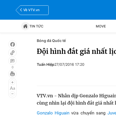
Về VTV.vn
TIN TỨC
MOVE
Bóng đá Quốc tế
Tin tức
Move
Đội hình đắt giá nhất l
Bóng đá
Thể thao Điện tử
Tuấn Hiệp
27/07/2016 17:20
0
VTV.vn - Nhân dịp Gonzalo Higuain 
cùng nhìn lại đội hình đắt giá nhất
Gonzalo Higuain
vừa chuyển sang
Juv