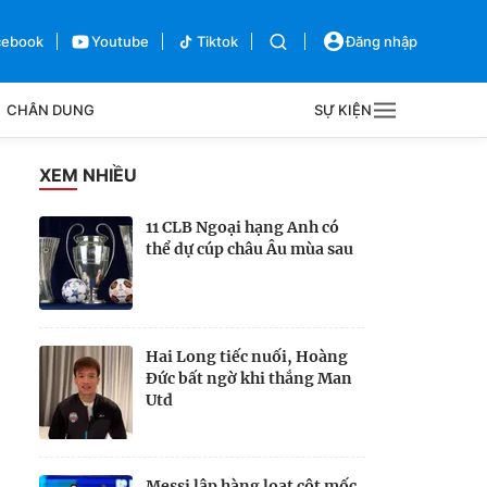
cebook
Youtube
Tiktok
Đăng nhập
CHÂN DUNG
SỰ KIỆN
g
XEM NHIỀU
Sự kiện
11 CLB Ngoại hạng Anh có
thể dự cúp châu Âu mùa sau
Bên lề
Hai Long tiếc nuối, Hoàng
Đức bất ngờ khi thắng Man
Utd
Messi lập hàng loạt cột mốc