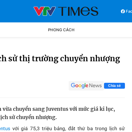
Fa
PHONG CÁCH
Phong cách
Chân dun
ịch sử thị trường chuyển nhượng
Các môn khác
Video
Chia sẻ
vừa chuyển sang Juventus với mức giá kỉ lục,
 lịch sử chuyển nhượng.
entus
với giá 75,3 triệu bảng, đắt thứ ba trong lịch sử