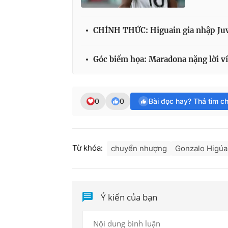
CHÍNH THỨC: Higuain gia nhập Juve
Góc biếm họa: Maradona nặng lời ví
0
0
Bài đọc hay? Thả tim c
Từ khóa:
chuyển nhượng
Gonzalo Higúa
Ý kiến của bạn