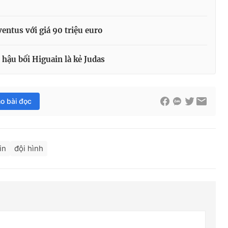
ntus với giá 90 triệu euro
 hậu bối Higuain là kẻ Judas
ho bài đọc
in
đội hình