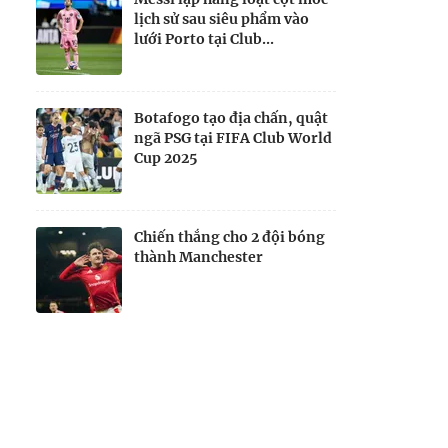
lịch sử sau siêu phẩm vào
lưới Porto tại Club...
Botafogo tạo địa chấn, quật
ngã PSG tại FIFA Club World
Cup 2025
Chiến thắng cho 2 đội bóng
thành Manchester