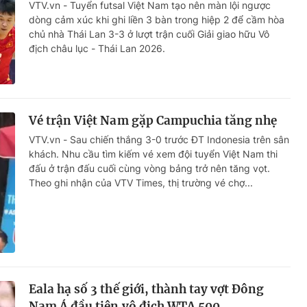
VTV.vn - Tuyển futsal Việt Nam tạo nên màn lội ngược
dòng cảm xúc khi ghi liền 3 bàn trong hiệp 2 để cầm hòa
chủ nhà Thái Lan 3-3 ở lượt trận cuối Giải giao hữu Vô
địch châu lục - Thái Lan 2026.
Vé trận Việt Nam gặp Campuchia tăng nhẹ
VTV.vn - Sau chiến thắng 3-0 trước ĐT Indonesia trên sân
khách. Nhu cầu tìm kiếm vé xem đội tuyển Việt Nam thi
đấu ở trận đấu cuối cùng vòng bảng trở nên tăng vọt.
Theo ghi nhận của VTV Times, thị trường vé chợ...
Eala hạ số 3 thế giới, thành tay vợt Đông
Nam Á đầu tiên vô địch WTA 500