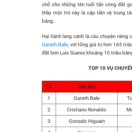
chỗ cho những tên tuổi tấn công đắt g
thầy một trò này là cặp tiền vệ trung t
bảng.
Hai hành lang cánh là câu chuyện riêng c
Gareth Bale
, với tổng giá trị hơn 165 tr
đắt hơn Luis Suarez khoảng 10 triệu bản
TOP 10 VỤ CHUYỂ
TT
Cầu thủ
1
Gareth Bale
T
2
Cristiano Ronaldo
Ma
3
Gonzalo Higuain