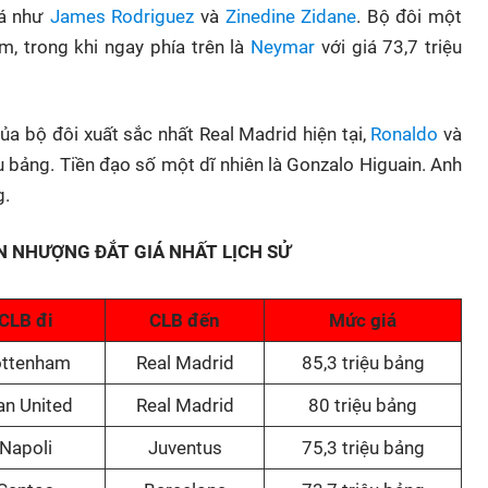
iá như
James Rodriguez
và
Zinedine Zidane
. Bộ đôi một
âm, trong khi ngay phía trên là
Neymar
với giá 73,7 triệu
ủa bộ đôi xuất sắc nhất Real Madrid hiện tại,
Ronaldo
và
iệu bảng. Tiền đạo số một dĩ nhiên là Gonzalo Higuain. Anh
g.
N NHƯỢNG ĐẮT GIÁ NHẤT LỊCH SỬ
CLB đi
CLB đến
Mức giá
ottenham
Real Madrid
85,3 triệu bảng
n United
Real Madrid
80 triệu bảng
Napoli
Juventus
75,3 triệu bảng