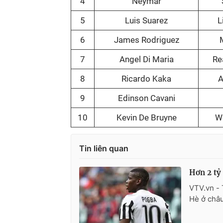
4
Neymar
5
Luis Suarez
L
6
James Rodriguez
7
Angel Di Maria
Re
8
Ricardo Kaka
A
9
Edinson Cavani
10
Kevin De Bruyne
W
Tin liên quan
Hơn 2 tỷ
VTV.vn - 
Hè ở châu