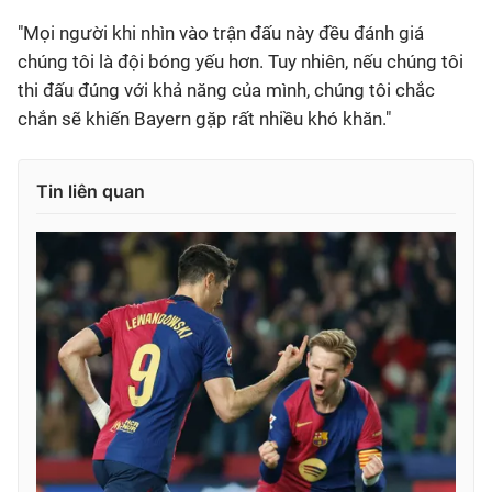
"Mọi người khi nhìn vào trận đấu này đều đánh giá
chúng tôi là đội bóng yếu hơn. Tuy nhiên, nếu chúng tôi
thi đấu đúng với khả năng của mình, chúng tôi chắc
chắn sẽ khiến Bayern gặp rất nhiều khó khăn."
Tin liên quan