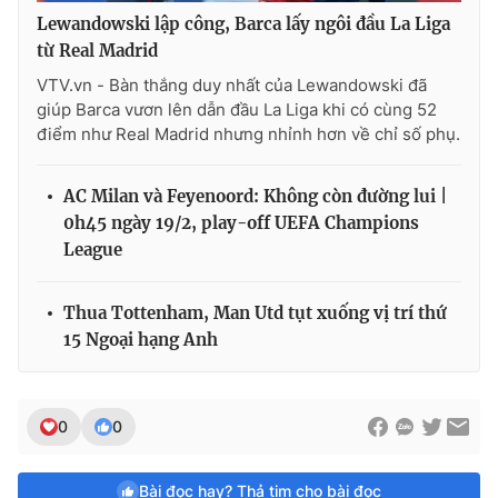
Lewandowski lập công, Barca lấy ngôi đầu La Liga
từ Real Madrid
VTV.vn - Bàn thắng duy nhất của Lewandowski đã
giúp Barca vươn lên dẫn đầu La Liga khi có cùng 52
điểm như Real Madrid nhưng nhỉnh hơn về chỉ số phụ.
AC Milan và Feyenoord: Không còn đường lui |
0h45 ngày 19/2, play-off UEFA Champions
League
Thua Tottenham, Man Utd tụt xuống vị trí thứ
15 Ngoại hạng Anh
0
0
Bài đọc hay? Thả tim cho bài đọc