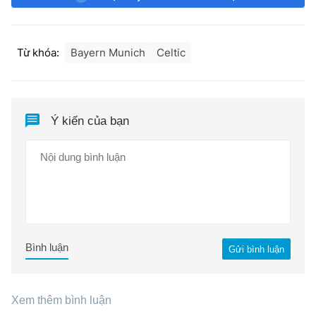
Từ khóa:
Bayern Munich
Celtic
Ý kiến của bạn
Bình luận
Gửi bình luận
Xem thêm bình luận