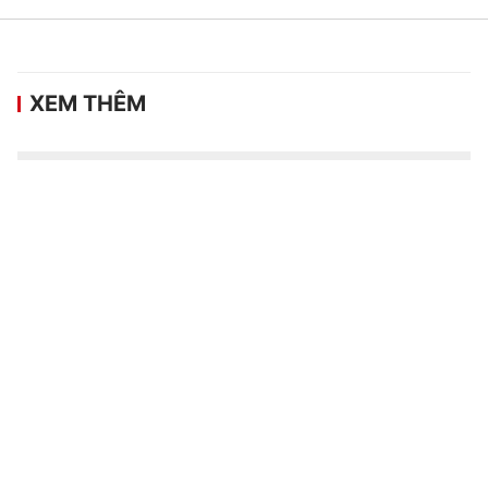
XEM THÊM
V.League 2026/27 tăng suất ngoại binh,
đội vô địch nhận thưởng 5 tỷ đồng