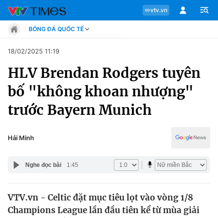
vtv.vn
BÓNG ĐÁ QUỐC TẾ
Tin tức
18/02/2025 11:19
Move
HLV Brendan Rodgers tuyên
Phong cách
Chuyên mục
Chân dung
bố "không khoan nhượng"
Sự kiện
Tin tức
trước Bayern Munich
Bóng đá
Thể thao điện tử
Move
Các môn khác
Hải Minh
Video
Phong cách
Bên lề
Nghe đọc bài
1:45
Chân dung
VTV.vn - Celtic đặt mục tiêu lọt vào vòng 1/8
Champions League lần đầu tiên kể từ mùa giải
Sự kiện