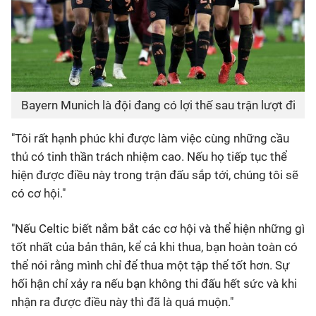
Bayern Munich là đội đang có lợi thế sau trận lượt đi
"Tôi rất hạnh phúc khi được làm việc cùng những cầu
thủ có tinh thần trách nhiệm cao. Nếu họ tiếp tục thể
hiện được điều này trong trận đấu sắp tới, chúng tôi sẽ
có cơ hội."
"Nếu Celtic biết nắm bắt các cơ hội và thể hiện những gì
tốt nhất của bản thân, kể cả khi thua, bạn hoàn toàn có
thể nói rằng mình chỉ để thua một tập thể tốt hơn. Sự
hối hận chỉ xảy ra nếu bạn không thi đấu hết sức và khi
nhận ra được điều này thì đã là quá muộn."