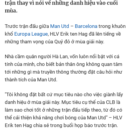
trận thay vì nói về những danh hiệu vào cuối
mùa.
Bóng đá
Trước trận đấu giữa
Man Utd
–
Barcelona
trong khuôn
Thể thao Điện tử
khổ
Europa League
, HLV Erik ten Hag đã lên tiếng về
những tham vọng của Quỷ đỏ ở mùa giải này.
Các môn khác
Nhà cầm quân người Hà Lan, vốn luôn nổi bật với cá
tính của mình, cho biết bản thân ông không quan tâm
VIDEO
tới những gì mà truyền thông thường đặt câu hỏi như
thành tích của Man Utd.
Bên lề
"Tôi không đặt bất cứ mục tiêu nào cho việc giành lấy
danh hiệu ở mùa giải này. Mục tiêu cụ thể của CLB là
làm sao chơi tốt ở những trận đấu tiếp theo, từ đó có
thể cải thiện khả năng chơi bóng của Man Utd" – HLV
Erik ten Hag chia sẻ trong buổi họp báo trước trận.