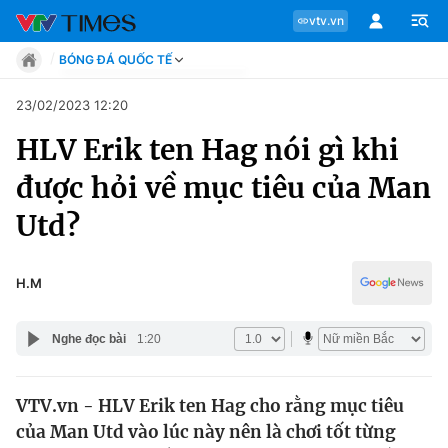
vtv.vn
BÓNG ĐÁ QUỐC TẾ
Tin tức
23/02/2023 12:20
Move
HLV Erik ten Hag nói gì khi
Phong cách
Chuyên mục
Chân dung
được hỏi về mục tiêu của Man
Sự kiện
Tin tức
Utd?
Bóng đá
Thể thao điện tử
Move
Các môn khác
H.M
Video
Phong cách
Bên lề
Nghe đọc bài
1:20
Chân dung
VTV.vn - HLV Erik ten Hag cho rằng mục tiêu
của Man Utd vào lúc này nên là chơi tốt từng
Sự kiện