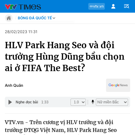
vtv.vn
BÓNG ĐÁ QUỐC TẾ
Tin tức
28/02/2023 11:31
Move
HLV Park Hang Seo và đội
Phong cách
Chuyên mục
Chân dung
trưởng Hùng Dũng bầu chọn
Sự kiện
Tin tức
ai ở FIFA The Best?
Bóng đá
Thể thao điện tử
Move
Các môn khác
Anh Quân
Video
Phong cách
Bên lề
Nghe đọc bài
1:33
Chân dung
VTV.vn - Trên cương vị HLV trưởng và đội
trưởng ĐTQG Việt Nam, HLV Park Hang Seo
Sự kiện