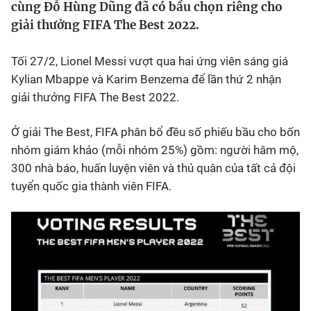
cùng Đỗ Hùng Dũng đã có bầu chọn riêng cho
giải thưởng FIFA The Best 2022.
Bóng đá
Tối 27/2, Lionel Messi vượt qua hai ứng viên sáng giá
Thể thao Điện tử
Kylian Mbappe và Karim Benzema để lần thứ 2 nhận
giải thưởng FIFA The Best 2022.
Các môn khác
Ở giải The Best, FIFA phân bổ đều số phiếu bầu cho bốn
nhóm giám khảo (mỗi nhóm 25%) gồm: người hâm mộ,
VIDEO
300 nhà báo, huấn luyện viên và thủ quân của tất cả đội
tuyển quốc gia thành viên FIFA.
Bên lề