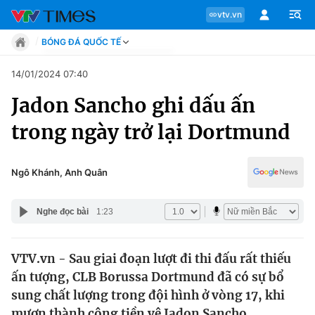
vtv.vn
BÓNG ĐÁ QUỐC TẾ
Tin tức
14/01/2024 07:40
Move
Jadon Sancho ghi dấu ấn
Phong cách
Chuyên mục
Chân dung
trong ngày trở lại Dortmund
Sự kiện
Tin tức
Bóng đá
Thể thao điện tử
Ngô Khánh, Anh Quân
Move
Các môn khác
Video
Nghe đọc bài
1:23
Phong cách
Bên lề
VTV.vn - Sau giai đoạn lượt đi thi đấu rất thiếu
Chân dung
ấn tượng, CLB Borussa Dortmund đã có sự bổ
sung chất lượng trong đội hình ở vòng 17, khi
Sự kiện
mượn thành công tiền vệ Jadon Sancho.