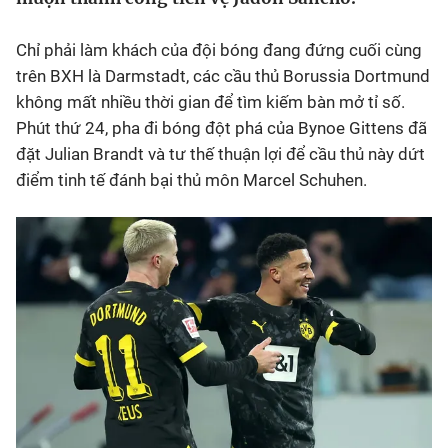
Bóng đá
Chỉ phải làm khách của đội bóng đang đứng cuối cùng
trên BXH là Darmstadt, các cầu thủ Borussia Dortmund
Thể thao Điện tử
không mất nhiều thời gian để tìm kiếm bàn mở tỉ số.
Phút thứ 24, pha đi bóng đột phá của Bynoe Gittens đã
đặt Julian Brandt và tư thế thuận lợi để cầu thủ này dứt
Các môn khác
điểm tinh tế đánh bại thủ môn Marcel Schuhen.
VIDEO
Bên lề