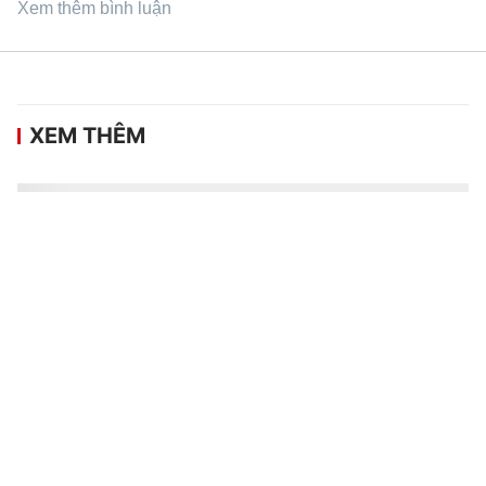
Xem thêm bình luận
XEM THÊM
Duy Lợi vô địch, tay vợt nữ 15 tuổi về nhì