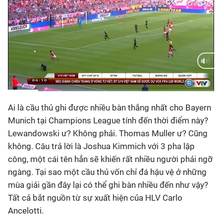
Bóng đá
Thể thao Điện tử
Các môn khác
Current
0:10
/
Duration
1:07
VIDEO
Ai là cầu thủ ghi được nhiều bàn thắng nhất cho Bayern
Time
Munich tại Champions League tính đến thời điểm này?
Lewandowski ư? Không phải. Thomas Muller ư? Cũng
Bên lề
không. Câu trả lời là Joshua Kimmich với 3 pha lập
công, một cái tên hẳn sẽ khiến rất nhiều người phải ngỡ
ngàng. Tại sao một cầu thủ vốn chỉ đá hậu vệ ở những
mùa giải gần đây lại có thể ghi bàn nhiều đến như vậy?
Tất cả bắt nguồn từ sự xuất hiện của HLV Carlo
Ancelotti.