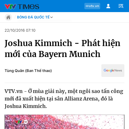
vtv.vn
BÓNG ĐÁ QUỐC TẾ
Tin tức
22/10/2016 07:10
Move
Joshua Kimmich - Phát hiện
Phong cách
Chuyên mục
Chân dung
mới của Bayern Munich
Sự kiện
Tin tức
Bóng đá
Thể thao điện tử
Tùng Quân (Ban Thể thao)
Move
Các môn khác
Video
VTV.vn - Ở mùa giải này, một ngôi sao tấn công
Phong cách
Bên lề
mới đã xuất hiện tại sân Allianz Arena, đó là
Joshua Kimmich.
Chân dung
Sự kiện