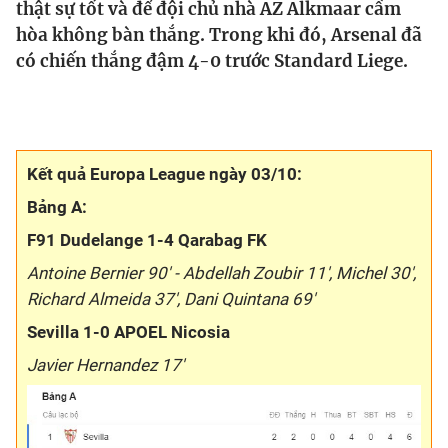
thật sự tốt và để đội chủ nhà AZ Alkmaar cầm
hòa không bàn thắng. Trong khi đó, Arsenal đã
Bóng đá
có chiến thắng đậm 4-0 trước Standard Liege.
Thể thao Điện tử
Các môn khác
Kết quả Europa League ngày 03/10:
Bảng A:
VIDEO
F91 Dudelange 1-4 Qarabag FK
Antoine Bernier 90' - Abdellah Zoubir 11', Michel 30',
Bên lề
Richard Almeida 37', Dani Quintana 69'
Sevilla 1-0 APOEL Nicosia
Javier Hernandez 17'