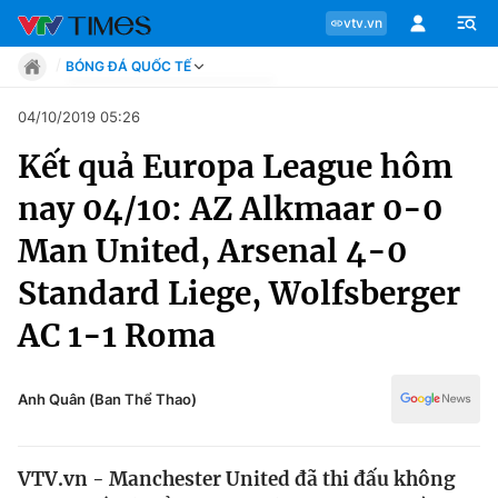
vtv.vn
BÓNG ĐÁ QUỐC TẾ
Tin tức
04/10/2019 05:26
Move
Kết quả Europa League hôm
Phong cách
Chuyên mục
Chân dung
nay 04/10: AZ Alkmaar 0-0
Sự kiện
Tin tức
Man United, Arsenal 4-0
Bóng đá
Thể thao điện tử
Standard Liege, Wolfsberger
Move
Các môn khác
AC 1-1 Roma
Video
Phong cách
Bên lề
Anh Quân (Ban Thể Thao)
Chân dung
VTV.vn - Manchester United đã thi đấu không
Sự kiện