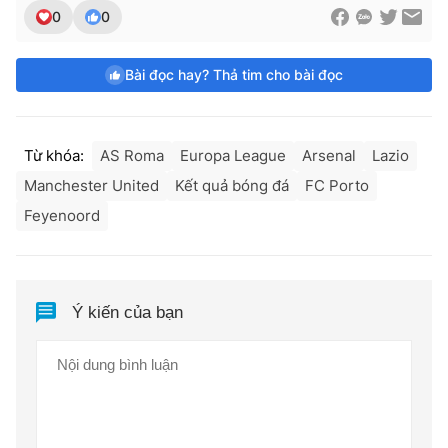
0
0
Bài đọc hay? Thả tim cho bài đọc
Từ khóa:
AS Roma
Europa League
Arsenal
Lazio
Manchester United
Kết quả bóng đá
FC Porto
Feyenoord
Ý kiến của bạn