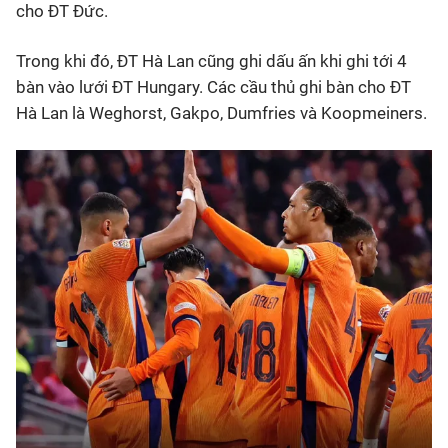
cho ĐT Đức.
Trong khi đó, ĐT Hà Lan cũng ghi dấu ấn khi ghi tới 4
bàn vào lưới ĐT Hungary. Các cầu thủ ghi bàn cho ĐT
Hà Lan là Weghorst, Gakpo, Dumfries và Koopmeiners.