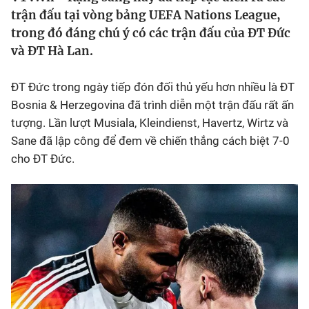
trận đấu tại vòng bảng UEFA Nations League,
Bóng đá
trong đó đáng chú ý có các trận đấu của ĐT Đức
và ĐT Hà Lan.
Thể thao Điện tử
ĐT Đức trong ngày tiếp đón đối thủ yếu hơn nhiều là ĐT
Bosnia & Herzegovina đã trình diễn một trận đấu rất ấn
Các môn khác
tượng. Lần lượt Musiala, Kleindienst, Havertz, Wirtz và
Sane đã lập công để đem về chiến thắng cách biệt 7-0
VIDEO
cho ĐT Đức.
Bên lề