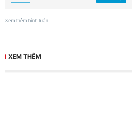
Xem thêm bình luận
XEM THÊM