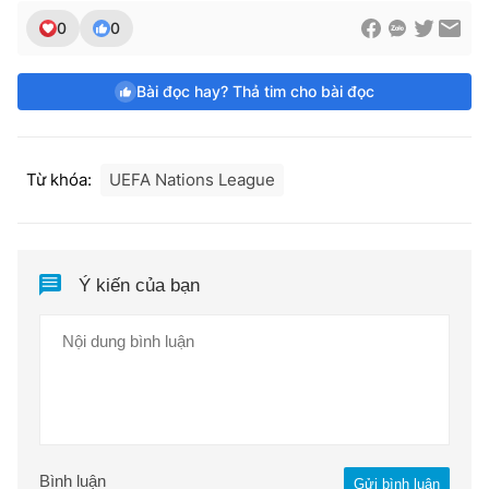
0
0
Bài đọc hay? Thả tim cho bài đọc
Từ khóa:
UEFA Nations League
Ý kiến của bạn
Bình luận
Gửi bình luận