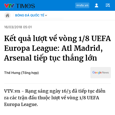
vtv.vn
BÓNG ĐÁ QUỐC TẾ
Tin tức
16/03/2018 05:01
Move
Kết quả lượt về vòng 1/8 UEFA
Phong cách
Chuyên mục
Chân dung
Europa League: Atl Madrid,
Sự kiện
Tin tức
Arsenal tiếp tục thắng lớn
Bóng đá
Thể thao điện tử
Move
Các môn khác
Thế Hưng (Tổng hợp)
Video
Phong cách
Bên lề
VTV.vn - Rạng sáng ngày 16/3 đã tiếp tục diễn
Chân dung
ra các trận đấu thuộc lượt về vòng 1/8 UEFA
Europa League.
Sự kiện