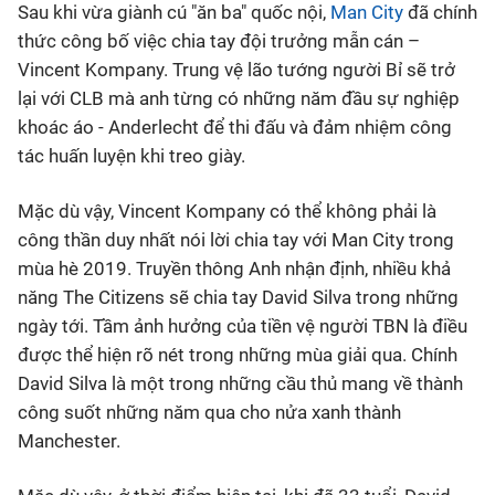
Sau khi vừa giành cú "ăn ba" quốc nội,
Man City
đã chính
thức công bố việc chia tay đội trưởng mẫn cán –
Bóng đá
Vincent Kompany. Trung vệ lão tướng người Bỉ sẽ trở
lại với CLB mà anh từng có những năm đầu sự nghiệp
Thể thao Điện tử
khoác áo - Anderlecht để thi đấu và đảm nhiệm công
tác huấn luyện khi treo giày.
Các môn khác
Mặc dù vậy, Vincent Kompany có thể không phải là
VIDEO
công thần duy nhất nói lời chia tay với Man City trong
mùa hè 2019. Truyền thông Anh nhận định, nhiều khả
năng The Citizens sẽ chia tay David Silva trong những
Bên lề
ngày tới. Tầm ảnh hưởng của tiền vệ người TBN là điều
được thể hiện rõ nét trong những mùa giải qua. Chính
David Silva là một trong những cầu thủ mang về thành
công suốt những năm qua cho nửa xanh thành
Manchester.