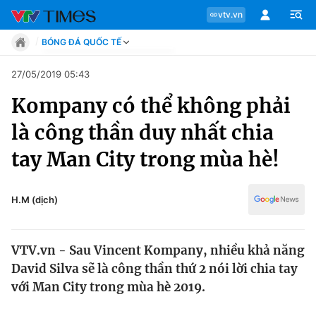
vtv.vn
BÓNG ĐÁ QUỐC TẾ
Tin tức
27/05/2019 05:43
Move
Kompany có thể không phải
Phong cách
Chuyên mục
Chân dung
là công thần duy nhất chia
Sự kiện
Tin tức
tay Man City trong mùa hè!
Bóng đá
Thể thao điện tử
Move
Các môn khác
H.M (dịch)
Video
Phong cách
Bên lề
VTV.vn - Sau Vincent Kompany, nhiều khả năng
Chân dung
David Silva sẽ là công thần thứ 2 nói lời chia tay
với Man City trong mùa hè 2019.
Sự kiện