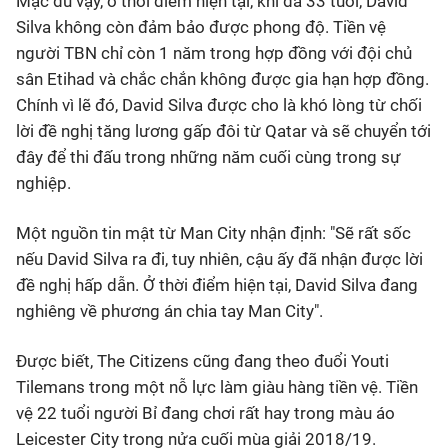
Mặc dù vậy, ở thời điểm hiện tại, khi đã 33 tuổi, David
Silva không còn đảm bảo được phong độ. Tiền vệ
người TBN chỉ còn 1 năm trong hợp đồng với đội chủ
sân Etihad và chắc chắn không được gia hạn hợp đồng.
Chính vì lẽ đó, David Silva được cho là khó lòng từ chối
lời đề nghị tăng lương gấp đôi từ Qatar và sẽ chuyển tới
đây để thi đấu trong những năm cuối cùng trong sự
nghiệp.
Một nguồn tin mật từ Man City nhận định: "Sẽ rất sốc
nếu David Silva ra đi, tuy nhiên, cậu ấy đã nhận được lời
đề nghị hấp dẫn. Ở thời điểm hiện tại, David Silva đang
nghiêng về phương án chia tay Man City".
Được biết, The Citizens cũng đang theo đuổi Youti
Tilemans trong một nỗ lực làm giàu hàng tiền vệ. Tiền
vệ 22 tuổi người Bỉ đang chơi rất hay trong màu áo
Leicester City trong nửa cuối mùa giải 2018/19.