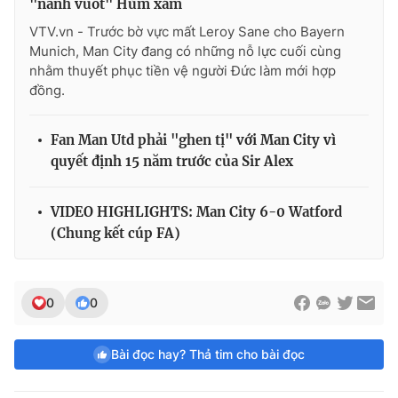
"nanh vuốt" Hùm xám
VTV.vn - Trước bờ vực mất Leroy Sane cho Bayern
Munich, Man City đang có những nỗ lực cuối cùng
nhằm thuyết phục tiền vệ người Đức làm mới hợp
đồng.
Fan Man Utd phải "ghen tị" với Man City vì
quyết định 15 năm trước của Sir Alex
VIDEO HIGHLIGHTS: Man City 6-0 Watford
(Chung kết cúp FA)
0
0
Bài đọc hay? Thả tim cho bài đọc