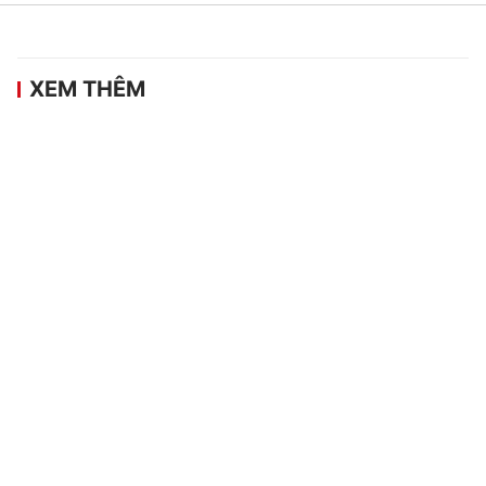
XEM THÊM
Indonesia dừng bước từ vòng bảng,
Singapore cùng Việt Nam vào bán kết
ASEAN Cup 2026