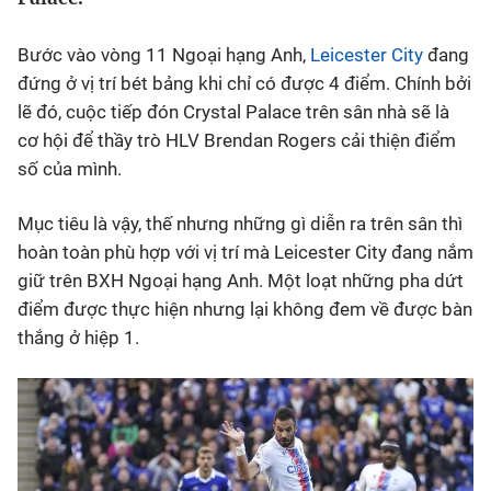
Bóng đá
Bước vào vòng 11 Ngoại hạng Anh,
Leicester City
đang
đứng ở vị trí bét bảng khi chỉ có được 4 điểm. Chính bởi
Thể thao Điện tử
lẽ đó, cuộc tiếp đón Crystal Palace trên sân nhà sẽ là
cơ hội để thầy trò HLV Brendan Rogers cải thiện điểm
số của mình.
Các môn khác
Mục tiêu là vậy, thế nhưng những gì diễn ra trên sân thì
VIDEO
hoàn toàn phù hợp với vị trí mà Leicester City đang nắm
giữ trên BXH Ngoại hạng Anh. Một loạt những pha dứt
Bên lề
điểm được thực hiện nhưng lại không đem về được bàn
thắng ở hiệp 1.