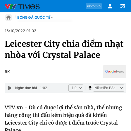
vtv.vn
BÓNG ĐÁ QUỐC TẾ
Tin tức
16/10/2022 01:03
Move
Leicester City chia điểm nhạt
Phong cách
Chuyên mục
Chân dung
nhòa với Crystal Palace
Sự kiện
Tin tức
Bóng đá
Thể thao điện tử
BK
Move
Các môn khác
Video
Nghe đọc bài
1:02
Phong cách
Bên lề
VTV.vn - Dù có được lợi thế sân nhà, thế nhưng
Chân dung
hàng công thi đấu kém hiệu quả đã khiến
Leicester City chỉ có được 1 điểm trước Crystal
Sự kiện
Palace.