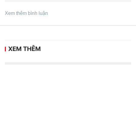
Xem thêm bình luận
XEM THÊM