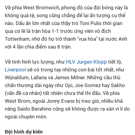
Về phía West Bromwich, phong độ của đội bóng này là
không quá tệ, song cũng chẳng để lại ấn tượng cụ thể
nào. Dấu ấn lớn nhất của thầy trò Toni Pulis thời gian
qua có lẽ là trận hòa 1-1 trước ứng viên vô địch
Tottenham, nhờ đó họ trở thành "vua hòa" tại nước Anh
với 4 lần chia điểm sau 8 trận.
Về tình hình lực lượng, như
HLV Jurgen Klopp
tiết lộ,
Liverpool
sẽ có trong tay những con bài tốt nhất, như
Wijnaldum, Lallana và James Milner. Những cầu thủ
chấn thương dài ngày như Ojo, Joe Gomez hay Sakho
(vấn đề cá nhân) tất nhiên chưa thể thi đấu. Về phía
West Brom, ngoài Jonny Evans bị treo giò, nhiều khả
năng Saido Berahino cũng sẽ không được ra sân vì lí do
ngoài chuyên môn.
Đội hình dự kiến