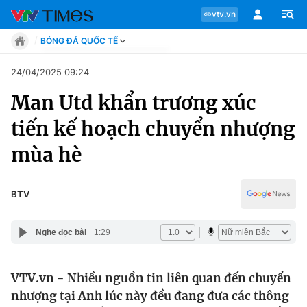
vtv.vn
BÓNG ĐÁ QUỐC TẾ
Tin tức
24/04/2025 09:24
Move
Man Utd khẩn trương xúc
Phong cách
Chuyên mục
Chân dung
tiến kế hoạch chuyển nhượng
Sự kiện
Tin tức
mùa hè
Bóng đá
Thể thao điện tử
Move
Các môn khác
BTV
Video
Phong cách
Bên lề
Nghe đọc bài
1:29
Chân dung
VTV.vn - Nhiều nguồn tin liên quan đến chuyển
nhượng tại Anh lúc này đều đang đưa các thông
Sự kiện