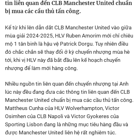
tin liên quan đến CLB Manchester United chuẩn
bị mua các cầu thủ tấn công.
Bóng đá
Kể từ khi lên dẫn dắt CLB Manchester United vào giữa
Thể thao Điện tử
mùa giải 2024-2025, HLV Ruben Amorim mới chỉ chiêu
mộ 1 tân binh là hậu vệ Patrick Dorgu. Tuy nhiên điều
Các môn khác
đó chắc chắn sẽ thay đổi ở kỳ chuyển nhượng mùa hè
tới, khi vị HLV này đã bắt đầu lên kế hoạch chuyển
VIDEO
nhượng để làm mới hàng công.
Nhiều nguồn tin liên quan đến chuyển nhượng tại Anh
Bên lề
lúc này đều đang đưa các thông tin liên quan đến CLB
Manchester United chuẩn bị mua các cầu thủ tấn công.
Mattheus Cunha của HLV Wolverhampton, Victor
Osimhen của CLB Napoli và Victor Gyokeres của
Sporting Lisbon đang là những mục tiêu hàng đầu và
được Manchester United liên hệ rất nghiêm túc.