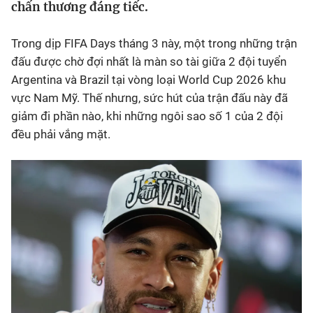
chấn thương đáng tiếc.
Bóng đá
Trong dịp FIFA Days tháng 3 này, một trong những trận
đấu được chờ đợi nhất là màn so tài giữa 2 đội tuyển
Thể thao Điện tử
Argentina và Brazil tại vòng loại World Cup 2026 khu
vực Nam Mỹ. Thế nhưng, sức hút của trận đấu này đã
Các môn khác
giảm đi phần nào, khi những ngôi sao số 1 của 2 đội
đều phải vắng mặt.
VIDEO
Bên lề