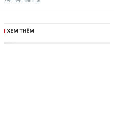
Xem thêm bình luận
XEM THÊM
Vé trận Việt Nam gặp Campuchia tăng