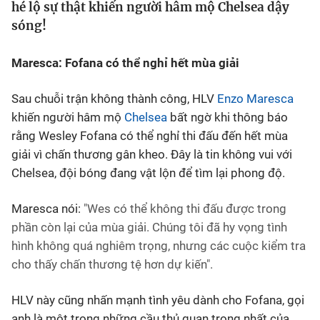
hé lộ sự thật khiến người hâm mộ Chelsea dậy
sóng!
Bóng đá
Maresca: Fofana có thể nghỉ hết mùa giải
Thể thao Điện tử
Sau chuỗi trận không thành công, HLV
Enzo Maresca
Các môn khác
khiến người hâm mộ
Chelsea
bất ngờ khi thông báo
rằng Wesley Fofana có thể nghỉ thi đấu đến hết mùa
giải vì chấn thương gân kheo. Đây là tin không vui với
VIDEO
Chelsea, đội bóng đang vật lộn để tìm lại phong độ.
Bên lề
Maresca nói:
"Wes có thể không thi đấu được trong
phần còn lại của mùa giải. Chúng tôi đã hy vọng tình
hình không quá nghiêm trọng, nhưng các cuộc kiểm tra
cho thấy chấn thương tệ hơn dự kiến".
HLV này cũng nhấn mạnh tình yêu dành cho Fofana, gọi
anh là một trong những cầu thủ quan trọng nhất của