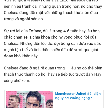
Vụ việc giữa Wesley Fofana và Enzo Maresca đã tạo
nên nhiều tranh cãi, nhưng quan trọng hơn, nó cho thấy
Chelsea đang đối mặt với những thách thức lớn ở cả
trong và ngoài sân cỏ.
Sự trở lại của Fofana, dù là trong 4-6 tuần hay lâu hơn,
chắc chắn sẽ là chìa khóa cho hy vọng phục hồi của
Chelsea. Nhưng đến lúc đó, đội bóng cần dựa vào sức
mạnh tập thể và tinh thần chiến đấu để vượt qua giai
đoạn khó khăn này.
Chelsea đang ở ngã rẽ quan trọng – liệu họ có thể biến
thách thức thành cơ hội, hay sẽ tiếp tục trượt dài? Hãy
cùng chờ xem.
Manchester United đối diện
nguy cơ xuống hạng?