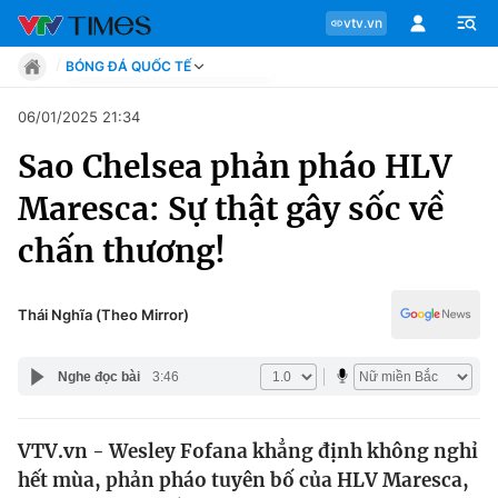
vtv.vn
BÓNG ĐÁ QUỐC TẾ
Tin tức
06/01/2025 21:34
Move
Sao Chelsea phản pháo HLV
Phong cách
Chuyên mục
Chân dung
Maresca: Sự thật gây sốc về
Sự kiện
Tin tức
chấn thương!
Bóng đá
Thể thao điện tử
Move
Các môn khác
Thái Nghĩa (Theo Mirror)
Video
Phong cách
Bên lề
Nghe đọc bài
3:46
Chân dung
VTV.vn - Wesley Fofana khẳng định không nghỉ
hết mùa, phản pháo tuyên bố của HLV Maresca,
Sự kiện