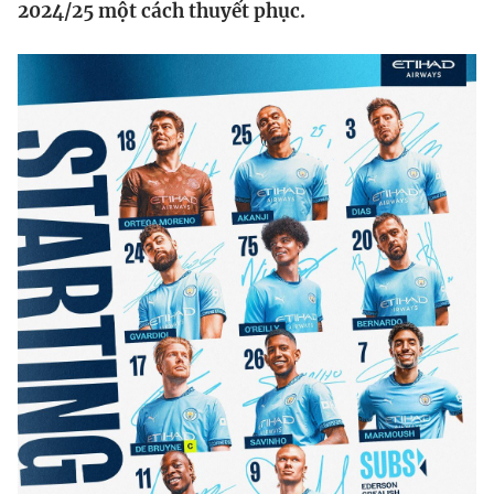
2024/25 một cách thuyết phục.
Bóng đá
Thể thao Điện tử
Các môn khác
VIDEO
Bên lề