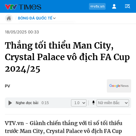
vtv.vn
BÓNG ĐÁ QUỐC TẾ
Tin tức
18/05/2025 00:33
Move
Thắng tối thiểu Man City,
Phong cách
Chuyên mục
Chân dung
Crystal Palace vô địch FA Cup
Sự kiện
Tin tức
2024/25
Bóng đá
Thể thao điện tử
Move
Các môn khác
PV
Video
Phong cách
Bên lề
Nghe đọc bài
0:15
Chân dung
VTV.vn - Giành chiến thắng với tỉ số tối thiểu
trước Man City, Crystal Palace vô địch FA Cup
Sự kiện